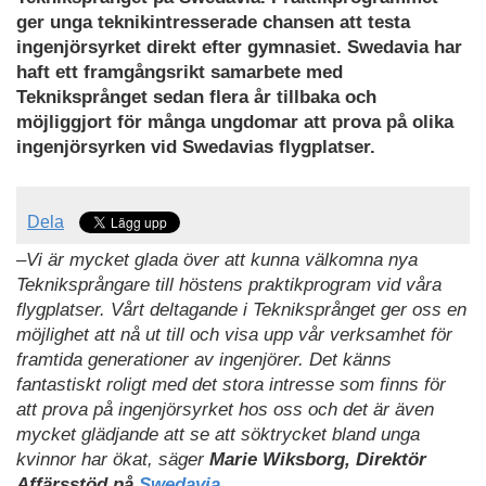
ger unga teknikintresserade chansen att testa
ingenjörsyrket direkt efter gymnasiet. Swedavia har
haft ett framgångsrikt samarbete med
Tekniksprånget sedan flera år tillbaka och
möjliggjort för många ungdomar att prova på olika
ingenjörsyrken vid Swedavias flygplatser.
Dela
–Vi är mycket glada över att kunna välkomna nya
Tekniksprångare till höstens praktikprogram vid våra
flygplatser. Vårt deltagande i Tekniksprånget ger oss en
möjlighet att nå ut till och visa upp vår verksamhet för
framtida generationer av ingenjörer. Det känns
fantastiskt roligt med det stora intresse som finns för
att prova på ingenjörsyrket hos oss och det är även
mycket glädjande att se att söktrycket bland unga
kvinnor har ökat, säger
Marie Wiksborg, Direktör
Affärsstöd på
Swedavia.