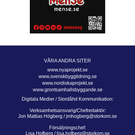
VÅRA ANDRA SITER
www.nyaprojekt.se
www.svenskbyggtidning.se
www.nordiskaprojekt.se
www.grontsamhallsbyggande.se
Digitala Medier / Stordåhd Kommunikation:
Verksamhetsansvarig/Chefredaktör:
Jon Mattias Högberg /
jmhogberg@storkom.se
Försäljningschef:
Lisa Hofberg /
lisa.hofberg@storkom.se