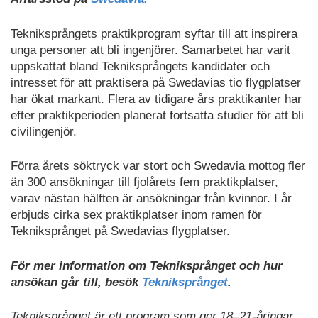
Tekniksprångets praktikprogram syftar till att inspirera
unga personer att bli ingenjörer. Samarbetet har varit
uppskattat bland Tekniksprångets kandidater och
intresset för att praktisera på Swedavias tio flygplatser
har ökat markant. Flera av tidigare års praktikanter har
efter praktikperioden planerat fortsatta studier för att bli
civilingenjör.
Förra årets söktryck var stort och Swedavia mottog fler
än 300 ansökningar till fjolårets fem praktikplatser,
varav nästan hälften är ansökningar från kvinnor. I år
erbjuds cirka sex praktikplatser inom ramen för
Tekniksprånget på Swedavias flygplatser.
För mer information om Tekniksprånget och hur
ansökan går till, besök
Tekniksprånget
.
Tekniksprånget är ett program som ger 18–21-åringar