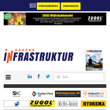
PRENUMERERA
ANNONSERA
START
KONTAKT
VÅRA ANDRA MAGASIN
PRENUMERERA
ANNONSERA