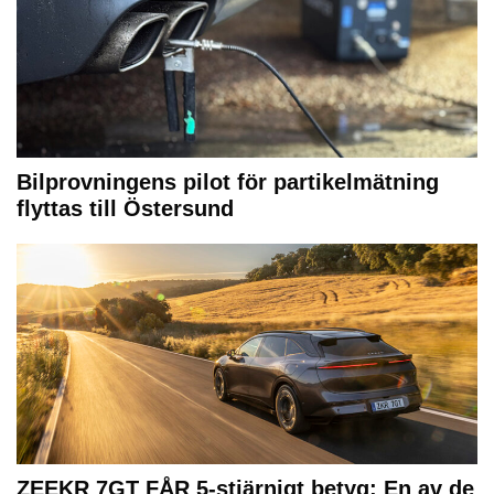
Bilprovningens pilot för partikelmätning
flyttas till Östersund
ZEEKR 7GT FÅR 5-stjärnigt betyg: En av de