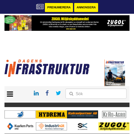
PRENUMERERA
ANNONSERA
START
KONTAKT
VÅRA ANDRA MAGASIN
PRENUMERERA
ANNONSERA