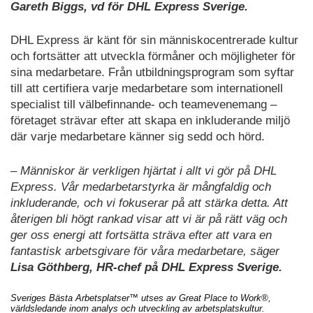
Gareth Biggs, vd för DHL Express Sverige.
DHL Express är känt för sin människocentrerade kultur
och fortsätter att utveckla förmåner och möjligheter för
sina medarbetare. Från utbildningsprogram som syftar
till att certifiera varje medarbetare som internationell
specialist till välbefinnande- och teamevenemang –
företaget strävar efter att skapa en inkluderande miljö
där varje medarbetare känner sig sedd och hörd.
– Människor är verkligen hjärtat i allt vi gör på DHL
Express. Vår medarbetarstyrka är mångfaldig och
inkluderande, och vi fokuserar på att stärka detta. Att
återigen bli högt rankad visar att vi är på rätt väg och
ger oss energi att fortsätta sträva efter att vara en
fantastisk arbetsgivare för våra medarbetare, säger
Lisa Göthberg, HR-chef på DHL Express Sverige.
Sveriges Bästa Arbetsplatser™ utses av Great Place to Work®,
världsledande inom analys och utveckling av arbetsplatskultur.