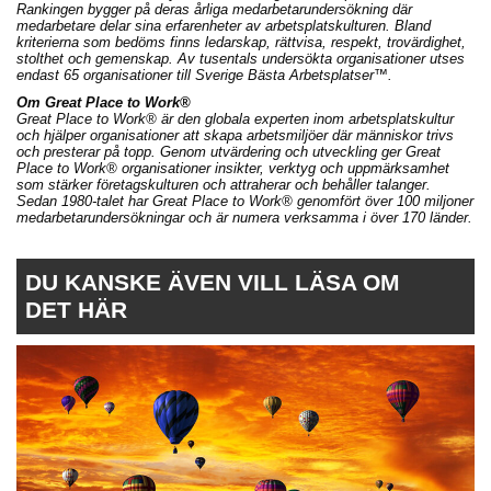
Rankingen bygger på deras årliga medarbetarundersökning där
medarbetare delar sina erfarenheter av arbetsplatskulturen. Bland
kriterierna som bedöms finns ledarskap, rättvisa, respekt, trovärdighet,
stolthet och gemenskap. Av tusentals undersökta organisationer utses
endast 65 organisationer till Sverige Bästa Arbetsplatser™.
Om Great Place to Work®
Great Place to Work® är den globala experten inom arbetsplatskultur
och hjälper organisationer att skapa arbetsmiljöer där människor trivs
och presterar på topp. Genom utvärdering och utveckling ger Great
Place to Work® organisationer insikter, verktyg och uppmärksamhet
som stärker företagskulturen och attraherar och behåller talanger.
Sedan 1980-talet har Great Place to Work® genomfört över 100 miljoner
medarbetarundersökningar och är numera verksamma i över 170 länder.
DU KANSKE ÄVEN VILL LÄSA OM
DET HÄR