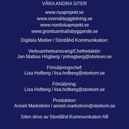
VÅRA ANDRA SITER
www.nyaprojekt.se
www.svenskbyggtidning.se
www.nordiskaprojekt.se
www.grontsamhallsbyggande.se
Digitala Medier / Stordåhd Kommunikation:
Verksamhetsansvarig/Chefredaktör:
Jon Mattias Högberg /
jmhogberg@storkom.se
Försäljningschef:
Lisa Hofberg /
lisa.hofberg@storkom.se
Försäljning:
Lisa Hofberg /
lisa.hofberg@storkom.se
Produktion:
Anneli Markström /
anneli.markstrom@storkom.se
Siten drivs av Stordåhd Kommunikation AB