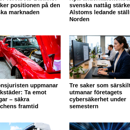
rker positionen på den
svenska nattåg stärke
ska marknaden
Alstoms ledande ställ
Norden
nsjuristen uppmanar
Tre saker som särskil
rkstäder: Ta emot
utmanar företagets
ngar – säkra
cybersäkerhet under
chens framtid
semestern