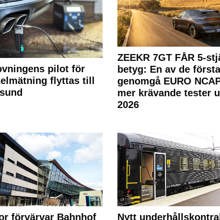
ZEEKR 7GT FÅR 5-stjä
ovningens pilot för
betyg: En av de första
elmätning flyttas till
genomgå EURO NCAP
rsund
mer krävande tester 
2026
or förvärvar Bahnhof
Nytt underhållskontra