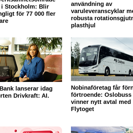
användning av
 i Stockholm: Blir
varuleveranscyklar m
ngligt för 77 000 fler
robusta rotationsgjut
are
plasthjul
Nobinaföretag får för
Bank lanserar idag
förtroende: Oslobuss
rten Drivkraft: AI.
vinner nytt avtal med
Flytoget