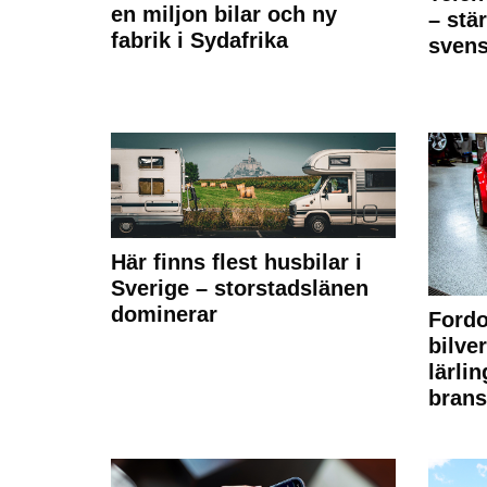
en miljon bilar och ny
– stä
fabrik i Sydafrika
sven
Här finns flest husbilar i
Sverige – storstadslänen
dominerar
Fordo
bilve
lärli
brans