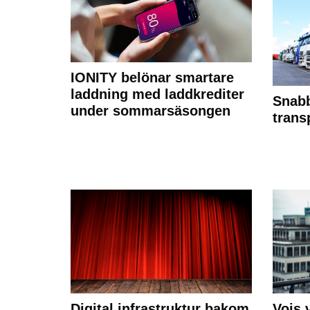
IONITY belönar smartare
laddning med laddkrediter
Snabb
under sommarsäsongen
trans
Digital infrastruktur bakom
Vois