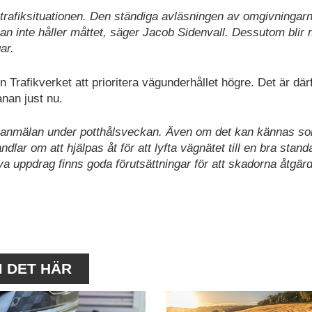
rafiksituationen. Den ständiga avläsningen av omgivningar
nan inte håller måttet, säger Jacob Sidenvall. Dessutom blir
ar.
Trafikverket att prioritera vägunderhållet högre. Det är där
nan just nu.
 en anmälan under potthålsveckan. Även om det kan kännas so
ndlar om att hjälpas åt för att lyfta vägnätet till en bra stand
ya uppdrag finns goda förutsättningar för att skadorna åtgär
M DET HÄR