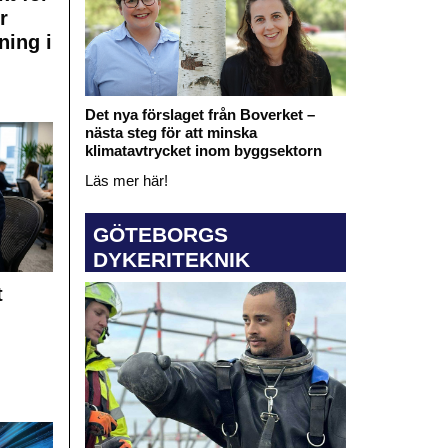
r
ning i
Det nya förslaget från Boverket –
nästa steg för att minska
klimatavtrycket inom byggsektorn
Läs mer här!
GÖTEBORGS
DYKERITEKNIK
t