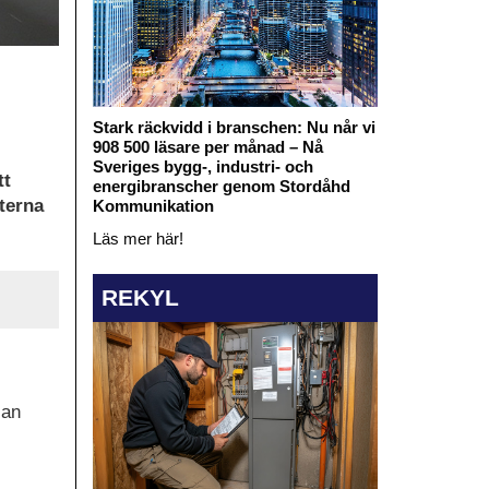
Stark räckvidd i branschen: Nu når vi
908 500 läsare per månad – Nå
Sveriges bygg-, industri- och
tt
energibranscher genom Stordåhd
kterna
Kommunikation
Läs mer här!
REKYL
lan