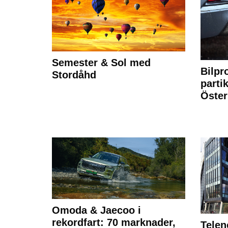
Semester & Sol med
Bilpr
Stordåhd
partik
Öste
Omoda & Jaecoo i
rekordfart: 70 marknader,
Telen