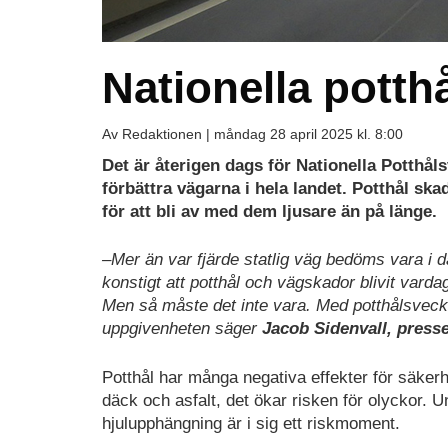
Nationella potth
Av Redaktionen |
måndag 28 april 2025 kl. 8:00
Det är återigen dags för Nationella Potthål
förbättra vägarna i hela landet. Potthål ska
för att bli av med dem ljusare än på länge.
–Mer än var fjärde statlig väg bedöms vara i då
konstigt att potthål och vägskador blivit vard
Men så måste det inte vara. Med potthålsveck
uppgivenheten säger
Jacob Sidenvall, press
Potthål har många negativa effekter för säker
däck och asfalt, det ökar risken för olyckor. U
hjulupphängning är i sig ett riskmoment.