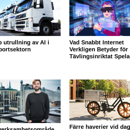
 utrullning av AI i
Vad Snabbt Internet
portsektorn
Verkligen Betyder för
Tävlingsinriktat Spel
Färre haverier vid dag
 verksamhetsområde