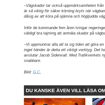
–Vägskador tar också uppmärksamheten från t
är så viktig för säker körning bryts när vägba
dåsig av att köra på ojämna och högljudda väg
Inför de kommande fem åren tvingar regeringen 
väldigt bra tajming att anmäla skador på vägba
–Vi uppmuntrar alla att ta sig tiden att göra
inget händer är detta ett viktigt verktyg. Det ha
avslutar Jacob Sidenvall. Med Trafikverkets n
snabbare.
Bild:
G.C.
DU KANSKE ÄVEN VILL LÄSA O