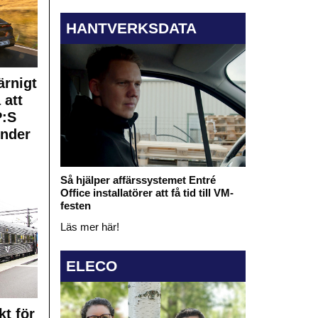
HANTVERKSDATA
rnigt
 att
:S
under
Så hjälper affärssystemet Entré
Office installatörer att få tid till VM-
festen
Läs mer här!
ELECO
kt för