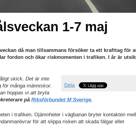
ålsveckan 1-7 maj
sveckan då man tillsammans försöker ta ett krafttag för a
dar fordon och ökar riskmomenten i trafiken. I år är utsi
ligt skick. Det är inte
Dela
ag för många människor.
an hoppas vi att bryta
ekreterare på
Riksförbundet M Sverige
.
heten i trafiken. Ojämnheter i vägbanan bryter kontakten mel
ndanmanövrar för att slippa risken att skada fälgar eller