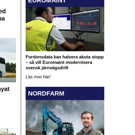
EUROMAINT
ed
na
Fordonsdata kan halvera akuta stopp
– så vill Euromaint modernisera
svensk järnvägsdrift
Läs mer här!
nyat
NORDFARM