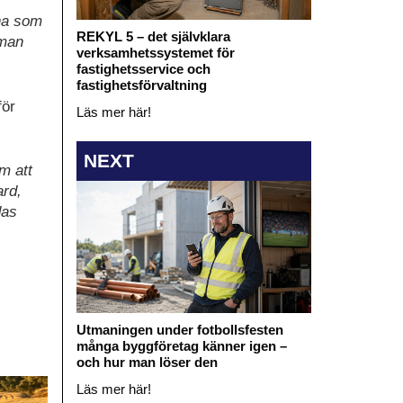
na som
REKYL 5 – det självklara
 man
verksamhetssystemet för
fastighetsservice och
fastighetsförvaltning
för
Läs mer här!
NEXT
m att
ard,
das
Utmaningen under fotbollsfesten
många byggföretag känner igen –
och hur man löser den
Läs mer här!