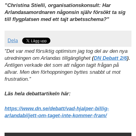
”Christina Stielli, organisationskonsult: Har
Arlandasamordnaren någonsin själv försökt ta sig
till flygplatsen med ett tajt arbetsschema?”
Dela
”Det var med försiktig optimism jag tog del av den nya
utredningen om Arlandas tillgänglighet
(
DN Debatt 2/6
).
Äntligen verkade det som att någon tagit frågan på
allvar. Men den förhoppningen byttes snabbt ut mot
frustration.”
Läs hela debattartikeln här:
https://www.dn.se/debatt/vad-hjalper-billig-
arlandabiljett-om-taget-inte-kommer-fram/