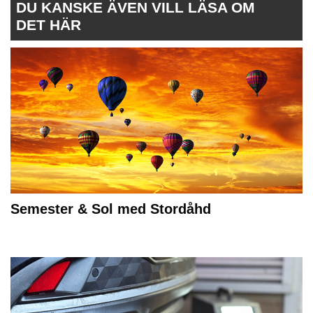
DU KANSKE ÄVEN VILL LÄSA OM
DET HÄR
Semester & Sol med Stordåhd