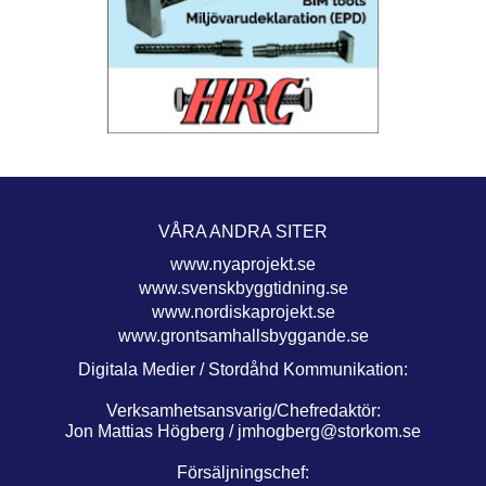
VÅRA ANDRA SITER
www.nyaprojekt.se
www.svenskbyggtidning.se
www.nordiskaprojekt.se
www.grontsamhallsbyggande.se
Digitala Medier / Stordåhd Kommunikation:
Verksamhetsansvarig/Chefredaktör:
Jon Mattias Högberg /
jmhogberg@storkom.se
Försäljningschef: