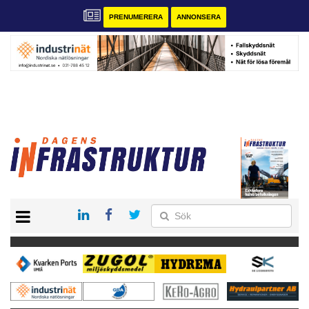
PRENUMERERA
ANNONSERA
START
KONTAKT
VÅRA ANDRA MAGASIN
PRENUMERERA
ANNONSERA