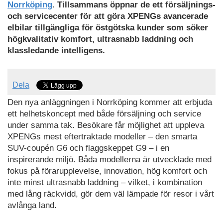
som
Norrköping
. Tillsammans öppnar de ett försäljnings-
PDF
och servicecenter för att göra XPENGs avancerade
elbilar tillgängliga för östgötska kunder som söker
högkvalitativ komfort, ultrasnabb laddning och
klassledande intelligens.
Dela
Den nya anläggningen i Norrköping kommer att erbjuda
ett helhetskoncept med både försäljning och service
under samma tak. Besökare får möjlighet att uppleva
XPENGs mest eftertraktade modeller – den smarta
SUV-coupén G6 och flaggskeppet G9 – i en
inspirerande miljö. Båda modellerna är utvecklade med
fokus på förarupplevelse, innovation, hög komfort och
inte minst ultrasnabb laddning – vilket, i kombination
med lång räckvidd, gör dem väl lämpade för resor i vårt
avlånga land.