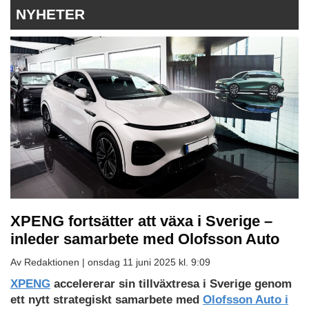
NYHETER
XPENG fortsätter att växa i Sverige –
inleder samarbete med Olofsson Auto
Av Redaktionen |
onsdag 11 juni 2025 kl. 9:09
Ladda
XPENG
accelererar sin tillväxtresa i Sverige genom
ned
ett nytt strategiskt samarbete med
Olofsson Auto i