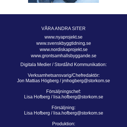
VÅRA ANDRA SITER
www.nyaprojekt.se
www.svenskbyggtidning.se
www.nordiskaprojekt.se
www.grontsamhallsbyggande.se
Digitala Medier / Stordåhd Kommunikation:
Verksamhetsansvarig/Chefredaktör:
Jon Mattias Högberg /
jmhogberg@storkom.se
Försäljningschef:
Lisa Hofberg /
lisa.hofberg@storkom.se
Försäljning:
Lisa Hofberg /
lisa.hofberg@storkom.se
Produktion: