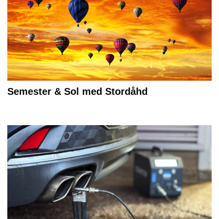
Semester & Sol med Stordåhd