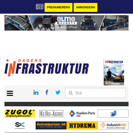
PRENUMERERA
ANNONSERA
START
KONTAKT
VÅRA ANDRA MAGASIN
PRENUMERERA
ANNONSERA