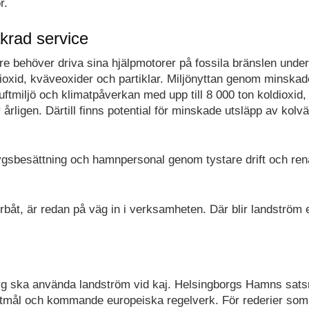
r.
krad service
ngre behöver driva sina hjälpmotorer på fossila bränslen under
ioxid, kväveoxider och partiklar. Miljönyttan genom minskad
uftmiljö och klimatpåverkan med upp till 8 000 ton koldioxid,
 årligen. Därtill finns potential för minskade utsläpp av kolv
rtygsbesättning och hamnpersonal genom tystare drift och ren
rbåt, är redan på väg in i verksamheten. Där blir landström 
rtyg ska använda landström vid kaj. Helsingborgs Hamns sats
matmål och kommande europeiska regelverk. För rederier som 