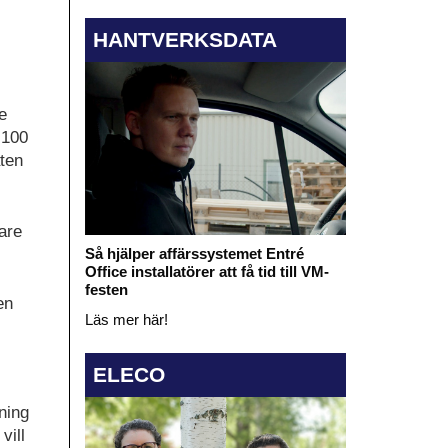
HANTVERKSDATA
e
 100
äten
are
Så hjälper affärssystemet Entré
Office installatörer att få tid till VM-
festen
en
Läs mer här!
ELECO
ning
vill