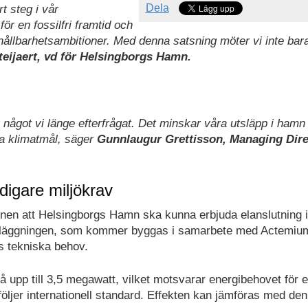
Dela
rt steg i vår
ör en fossilfri framtid och
 hållbarhetsambitioner. Med denna satsning möter vi inte bar
teijaert, vd för Helsingborgs Hamn.
är något vi länge efterfrågat. Det minskar våra utsläpp i hamn
na klimatmål, säger
Gunnlaugur Grettisson, Managing Dire
idigare miljökrav
nen att Helsingborgs Hamn ska kunna erbjuda elanslutning i
nläggningen, som kommer byggas i samarbete med Actemiu
 tekniska behov.
 upp till 3,5 megawatt, vilket motsvarar energibehovet för e
följer internationell standard. Effekten kan jämföras med den