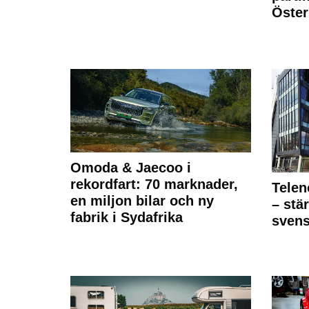
Öste
Omoda & Jaecoo i
rekordfart: 70 marknader,
Telen
en miljon bilar och ny
– stä
fabrik i Sydafrika
sven