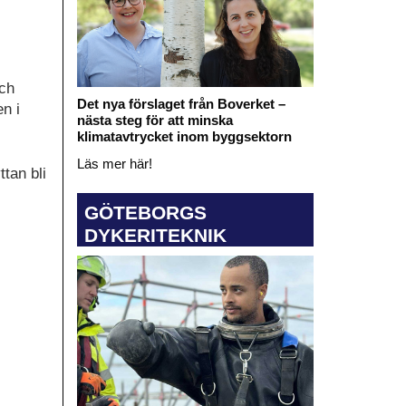
och
Det nya förslaget från Boverket –
n i
nästa steg för att minska
klimatavtrycket inom byggsektorn
Läs mer här!
tan bli
GÖTEBORGS
DYKERITEKNIK