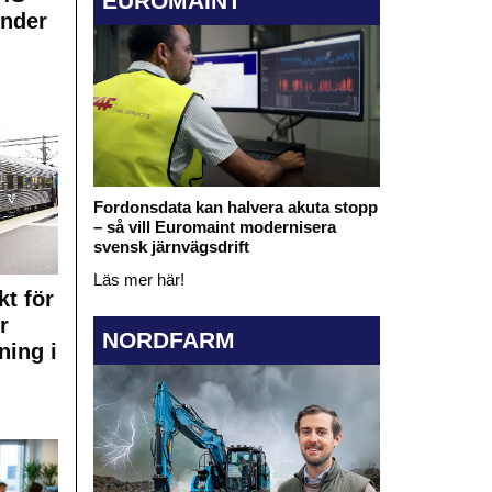
EUROMAINT
under
Fordonsdata kan halvera akuta stopp
– så vill Euromaint modernisera
svensk järnvägsdrift
Läs mer här!
kt för
r
NORDFARM
ning i