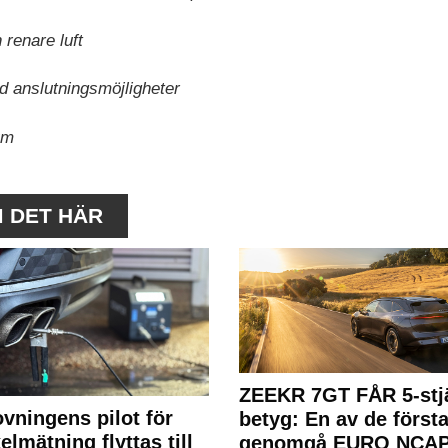
 renare luft
med anslutningsmöjligheter
um
M DET HÄR
ZEEKR 7GT FÅR 5-stjä
ovningens pilot för
betyg: En av de första
elmätning flyttas till
genomgå EURO NCAP