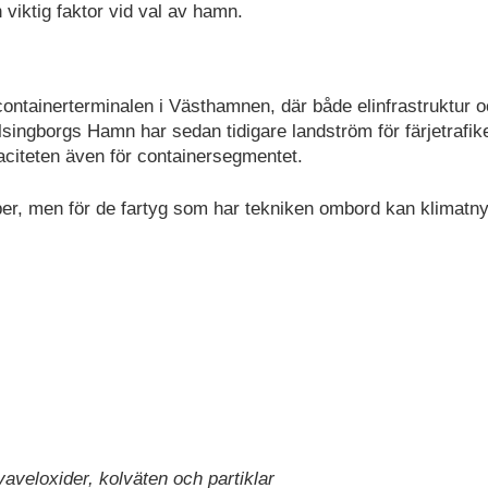
 viktig faktor vid val av hamn.
containerterminalen i Västhamnen, där både elinfrastruktur 
lsingborgs Hamn har sedan tidigare landström för färjetrafike
aciteten även för containersegmentet.
yper, men för de fartyg som har tekniken ombord kan klimatnyt
aveloxider, kolväten och partiklar