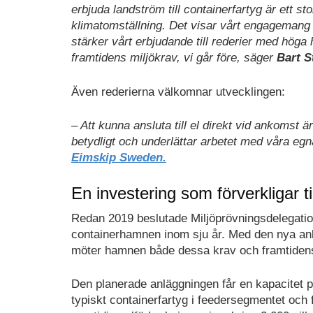
erbjuda landström till containerfartyg är ett sto
klimatomställning. Det visar vårt engagemang f
stärker vårt erbjudande till rederier med höga
framtidens miljökrav, vi går före, säger
Bart S
Även rederierna välkomnar utvecklingen:
– Att kunna ansluta till el direkt vid ankomst 
betydligt och underlättar arbetet med våra eg
Eimskip Sweden.
En investering som förverkligar t
Redan 2019 beslutade Miljöprövningsdelegatio
containerhamnen inom sju år. Med den nya a
möter hamnen både dessa krav och framtidens
Den planerade anläggningen får en kapacitet på
typiskt containerfartyg i feedersegmentet och 