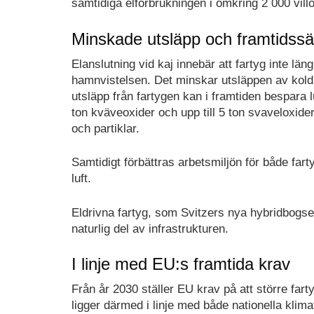
samtidiga elförbrukningen i omkring 2 000 villo
Minskade utsläpp och framtidssä
Elanslutning vid kaj innebär att fartyg inte lä
hamnvistelsen. Det minskar utsläppen av kold
utsläpp från fartygen kan i framtiden bespara l
ton kväveoxider och upp till 5 ton svaveloxider
och partiklar.
Samtidigt förbättras arbetsmiljön för både fa
luft.
Eldrivna fartyg, som Svitzers nya hybridbogse
naturlig del av infrastrukturen.
I linje med EU:s framtida krav
Från år 2030 ställer EU krav på att större fa
ligger därmed i linje med både nationella kli