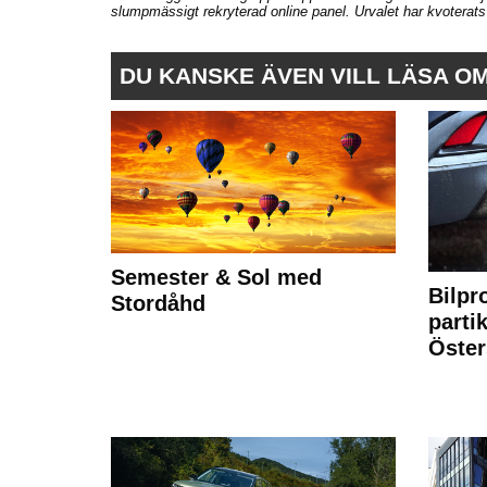
slumpmässigt rekryterad online panel. Urvalet har kvotera
DU KANSKE ÄVEN VILL LÄSA O
Semester & Sol med
Bilpr
Stordåhd
partik
Öste