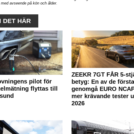
ts med avseende på kön och ålder.
M DET HÄR
ZEEKR 7GT FÅR 5-stjä
ovningens pilot för
betyg: En av de första
elmätning flyttas till
genomgå EURO NCAP
rsund
mer krävande tester 
2026