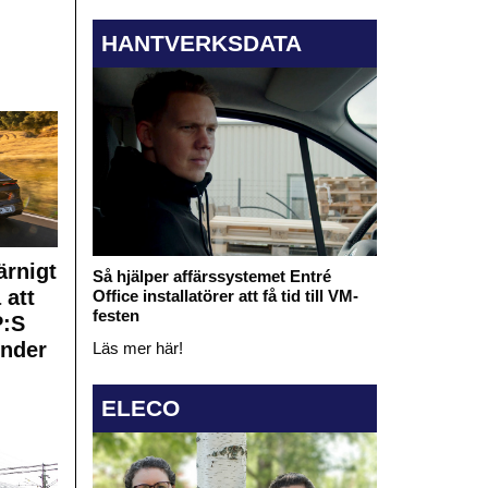
HANTVERKSDATA
rnigt
Så hjälper affärssystemet Entré
 att
Office installatörer att få tid till VM-
festen
:S
under
Läs mer här!
ELECO