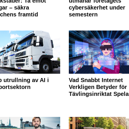
rkstäder: Ta emot
utmanar företagets
ngar – säkra
cybersäkerhet under
chens framtid
semestern
 utrullning av AI i
Vad Snabbt Internet
portsektorn
Verkligen Betyder för
Tävlingsinriktat Spel