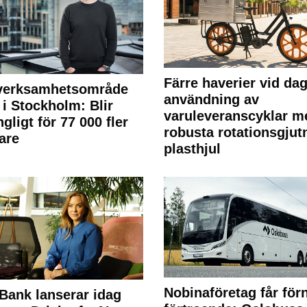
Färre haverier vid dag
 verksamhetsområde
användning av
 i Stockholm: Blir
varuleveranscyklar m
ngligt för 77 000 fler
robusta rotationsgjut
are
plasthjul
Nobinaföretag får för
Bank lanserar idag