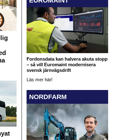
EUROMAINT
lig
ed
Fordonsdata kan halvera akuta stopp
na
– så vill Euromaint modernisera
svensk järnvägsdrift
Läs mer här!
NORDFARM
nyat