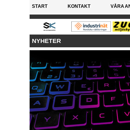
START
KONTAKT
VÅRA A
NYHETER