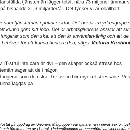
anställda tjänstemän lägger totalt nära 73 miljoner timmar v
på hisnande 31,3 miljarder/år. Det tycker vi är ohållbart.
ar som tjänstemän i privat sektor. Det här är en yrkesgrupp 
att kunna göra sitt jobb. Det är arbetsgivarens ansvar att sk
ön fungerar som den ska, att den är användarvänlig och att de
 behöver för att kunna hantera den, säger
Victoria Kirchhof
 IT-strul inte bara är dyr – den skapar också stress hos
temän säger att de i någon
 fungerar som den ska. Tre av tio blir mycket stressade. Vi 
 kunna läggas på
fostat på uppdrag av Unionen. Målgruppen var tjänstemän i privat sektor. Syf
ljö och förekomsten av IT-strul. Undersökningen är genomförd via webbenkäter