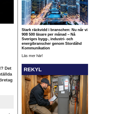
Stark räckvidd i branschen: Nu når vi
908 500 läsare per månad – Nå
Sveriges bygg-, industri- och
energibranscher genom Stordåhd
Kommunikation
Läs mer här!
l? Det
REKYL
ställda
företag