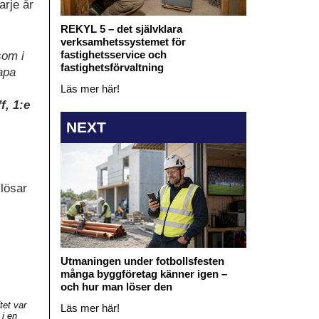
arje år
REKYL 5 – det självklara
verksamhetssystemet för
fastighetsservice och
som i
fastighetsförvaltning
apa
Läs mer här!
f, 1:e
NEXT
slösar
Utmaningen under fotbollsfesten
många byggföretag känner igen –
och hur man löser den
tet var
Läs mer här!
 i en