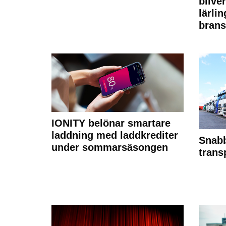
bilve
lärli
brans
IONITY belönar smartare
laddning med laddkrediter
Snabb
under sommarsäsongen
trans