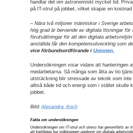
handlar det om astronomiskt mycket tid. Privat
på IT-strul på jobbet, vilket skapar en kostnad 
– Nära två miljoner människor i Sverige arbet
hög grad är beroende av digitala lösningar för 
förutsättningar för att den digitala arbetsmilj
anställda får den kompetensutveckling som de
vice förbundsordförande i
Unionen.
Undersökningen visar vidare att hanteringen av
medarbetarna. Så många som åtta av tio tjäns
utsträckning blir stressade av teknik som inte
alltså både tid och energi som i stället skulle
jobbet.
Bild:
Alexandra_Koch
Fakta om undersökningen
Undersökningen om IT-strul och stress har genomförts av In
att kartlägga hur målgruppen upplever sin digitala arbetsmi