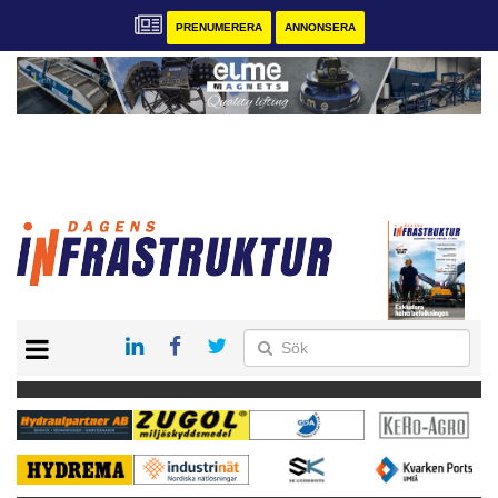
PRENUMERERA
ANNONSERA
START
KONTAKT
VÅRA ANDRA MAGASIN
PRENUMERERA
ANNONSERA