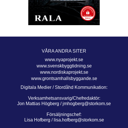
VÅRA ANDRA SITER
www.nyaprojekt.se
www.svenskbyggtidning.se
www.nordiskaprojekt.se
www.grontsamhallsbyggande.se
Digitala Medier / Stordåhd Kommunikation:
Verksamhetsansvarig/Chefredaktör:
Jon Mattias Högberg /
jmhogberg@storkom.se
Försäljningschef:
Lisa Hofberg /
lisa.hofberg@storkom.se