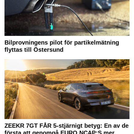
Bilprovningens pilot för partikelmätning
flyttas till Östersund
ZEEKR 7GT FÅR 5-stjärnigt betyg: En av de
första att genomgå EURO NCAP:S mer