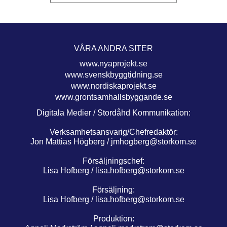
VÅRA ANDRA SITER
www.nyaprojekt.se
www.svenskbyggtidning.se
www.nordiskaprojekt.se
www.grontsamhallsbyggande.se
Digitala Medier / Stordåhd Kommunikation:
Verksamhetsansvarig/Chefredaktör:
Jon Mattias Högberg /
jmhogberg@storkom.se
Försäljningschef:
Lisa Hofberg /
lisa.hofberg@storkom.se
Försäljning:
Lisa Hofberg /
lisa.hofberg@storkom.se
Produktion: