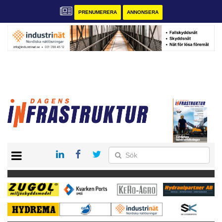
PRENUMERERA
ANNONSERA
START
KONTAKT
VÅRA ANDRA MAGASIN
PRENUMERERA
ANNONSERA