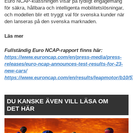
Euro NCAP-klassningen visar på tydligt engagemang
för säkra, hållbara och intelligenta mobilitetslösningar,
och modellen blir ett tryggt val för svenska kunder när
den lanseras på den svenska marknaden.
Läs mer
Fullständig Euro NCAP-rapport finns här:
https://www.euroncap.com/en/press-media/press-
releases/euro-ncap-announces-test-results-for-23-
new-cars/
https://www.euroncap.com/en/results/leapmotor/b10/5
DU KANSKE ÄVEN VILL LÄSA OM
DET HÄR