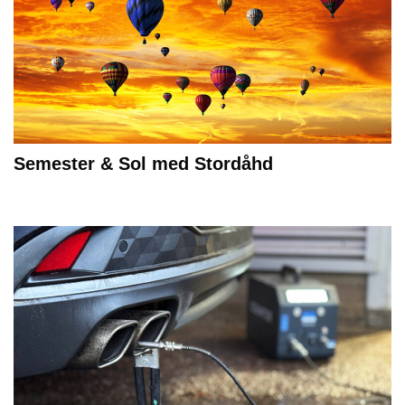
Semester & Sol med Stordåhd