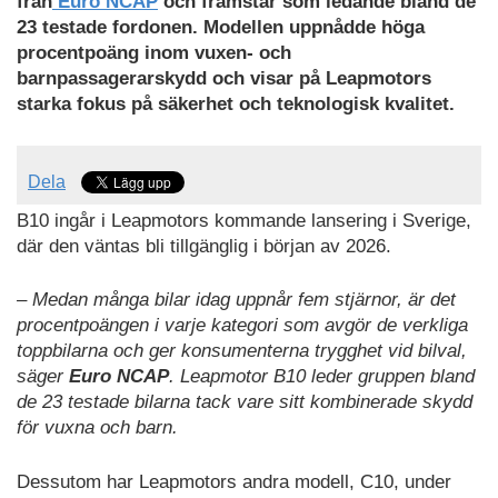
från
Euro NCAP
och framstår som ledande bland de
23 testade fordonen. Modellen uppnådde höga
procentpoäng inom vuxen- och
barnpassagerarskydd och visar på Leapmotors
starka fokus på säkerhet och teknologisk kvalitet.
Dela
B10 ingår i Leapmotors kommande lansering i Sverige,
där den väntas bli tillgänglig i början av 2026.
– Medan många bilar idag uppnår fem stjärnor, är det
procentpoängen i varje kategori som avgör de verkliga
toppbilarna och ger konsumenterna trygghet vid bilval,
säger
Euro NCAP
. Leapmotor B10 leder gruppen bland
de 23 testade bilarna tack vare sitt kombinerade skydd
för vuxna och barn.
Dessutom har Leapmotors andra modell, C10, under