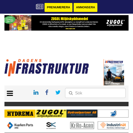
PRENUMERERA
ANNONSERA
START
KONTAKT
VÅRA ANDRA MAGASIN
PRENUMERERA
ANNONSERA