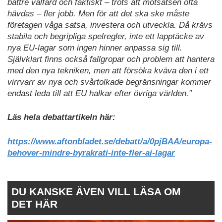
bättre välfärd och faktiskt – trots att motsatsen ofta
hävdas – fler jobb. Men för att det ska ske måste
företagen våga satsa, investera och utveckla. Då krävs
stabila och begripliga spelregler, inte ett lapptäcke av
nya EU-lagar som ingen hinner anpassa sig till.
Självklart finns också fallgropar och problem att hantera
med den nya tekniken, men att försöka kväva den i ett
virrvarr av nya och svårtolkade begränsningar kommer
endast leda till att EU halkar efter övriga världen.”
Läs hela debattartikeln här:
https://www.aftonbladet.se/debatt/a/0pjBAA/europa-
behover-mindre-byrakrati-inte-fler-ai-lagar
DU KANSKE ÄVEN VILL LÄSA OM
DET HÄR