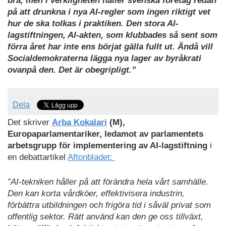
bra, men i verkligheten håller svenska företag redan
på att drunkna i nya AI-regler som ingen riktigt vet
hur de ska tolkas i praktiken. Den stora AI-
lagstiftningen, AI-akten, som klubbades så sent som
förra året har inte ens börjat gälla fullt ut. Ändå vill
Socialdemokraterna lägga nya lager av byråkrati
ovanpå den. Det är obegripligt.”
Dela
Det skriver
Arba Kokalari
(M),
Europaparlamentariker, ledamot av parlamentets
arbetsgrupp för implementering av AI-lagstiftning
i
en debattartikel
Aftonbladet:
”AI-tekniken håller på att förändra hela vårt samhälle.
Den kan korta vårdköer, effektivisera industrin,
förbättra utbildningen och frigöra tid i såväl privat som
offentlig sektor. Rätt använd kan den ge oss tillväxt,