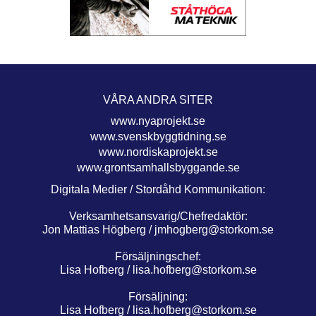
VÅRA ANDRA SITER
www.nyaprojekt.se
www.svenskbyggtidning.se
www.nordiskaprojekt.se
www.grontsamhallsbyggande.se
Digitala Medier / Stordåhd Kommunikation:
Verksamhetsansvarig/Chefredaktör:
Jon Mattias Högberg /
jmhogberg@storkom.se
Försäljningschef:
Lisa Hofberg /
lisa.hofberg@storkom.se
Försäljning:
Lisa Hofberg /
lisa.hofberg@storkom.se