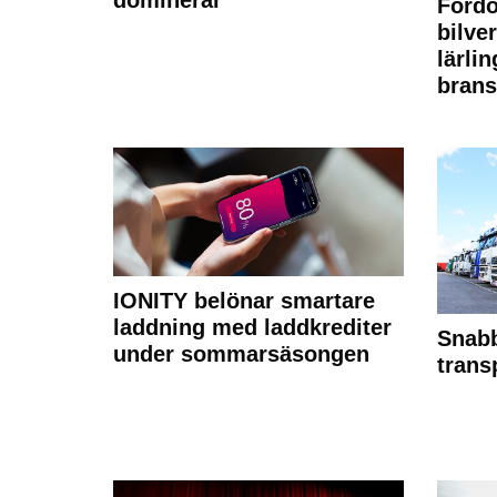
dominerar
Fordo
bilve
lärli
brans
IONITY belönar smartare
laddning med laddkrediter
Snabb
under sommarsäsongen
trans