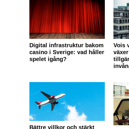
Digital infrastruktur bakom
Vois
casino i Sverige: vad håller
växer
spelet igång?
tillgä
invån
Bättre villkor och stärkt