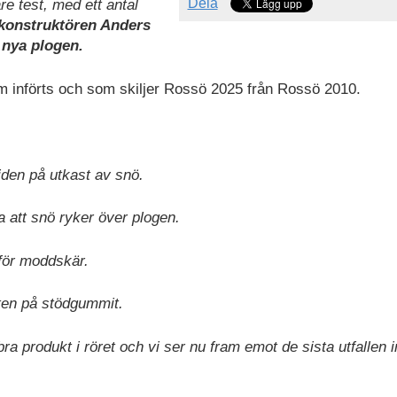
Dela
are test, med ett antal
konstruktören Anders
 nya plogen.
m införts och som skiljer Rossö 2025 från Rossö 2010.
jden på utkast av snö.
 att snö ryker över plogen.
 för moddskär.
eten på stödgummit.
 bra produkt i röret och vi ser nu fram emot de sista utfallen 