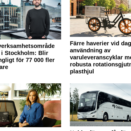
Färre haverier vid dag
 verksamhetsområde
användning av
 i Stockholm: Blir
varuleveranscyklar m
ngligt för 77 000 fler
robusta rotationsgjut
are
plasthjul