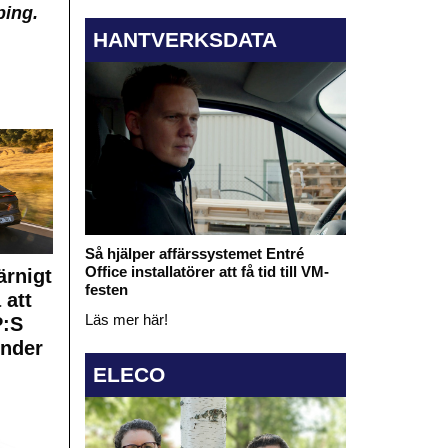
ping.
HANTVERKSDATA
Så hjälper affärssystemet Entré
Office installatörer att få tid till VM-
rnigt
festen
 att
Läs mer här!
:S
under
ELECO