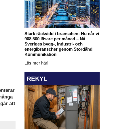
Stark räckvidd i branschen: Nu når vi
908 500 läsare per månad – Nå
Sveriges bygg-, industri- och
energibranscher genom Stordåhd
Kommunikation
Läs mer här!
REKYL
enterar
 många
går att