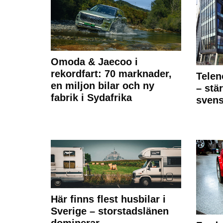
Omoda & Jaecoo i
rekordfart: 70 marknader,
Telen
en miljon bilar och ny
– stä
fabrik i Sydafrika
sven
Här finns flest husbilar i
Sverige – storstadslänen