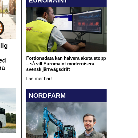
EUROMAINT
lig
Fordonsdata kan halvera akuta stopp
ed
– så vill Euromaint modernisera
na
svensk järnvägsdrift
Läs mer här!
NORDFARM