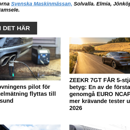
orna
Svenska Maskinmässan,
Solvalla. Elmia, Jönkö
Ramsele.
M DET HÄR
ZEEKR 7GT FÅR 5-stjä
ovningens pilot för
betyg: En av de första
elmätning flyttas till
genomgå EURO NCAP
rsund
mer krävande tester 
2026