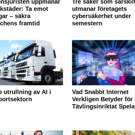
nsjuristen uppmanar
Tre saker som särskil
rkstäder: Ta emot
utmanar företagets
ngar – säkra
cybersäkerhet under
chens framtid
semestern
 utrullning av AI i
Vad Snabbt Internet
portsektorn
Verkligen Betyder för
Tävlingsinriktat Spel