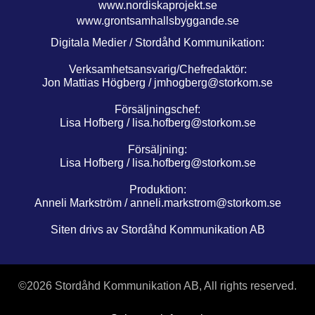
www.nordiskaprojekt.se
www.grontsamhallsbyggande.se
Digitala Medier / Stordåhd Kommunikation:
Verksamhetsansvarig/Chefredaktör:
Jon Mattias Högberg /
jmhogberg@storkom.se
Försäljningschef:
Lisa Hofberg /
lisa.hofberg@storkom.se
Försäljning:
Lisa Hofberg /
lisa.hofberg@storkom.se
Produktion:
Anneli Markström /
anneli.markstrom@storkom.se
Siten drivs av Stordåhd Kommunikation AB
©
2026 Stordåhd Kommunikation AB, All rights reserved.