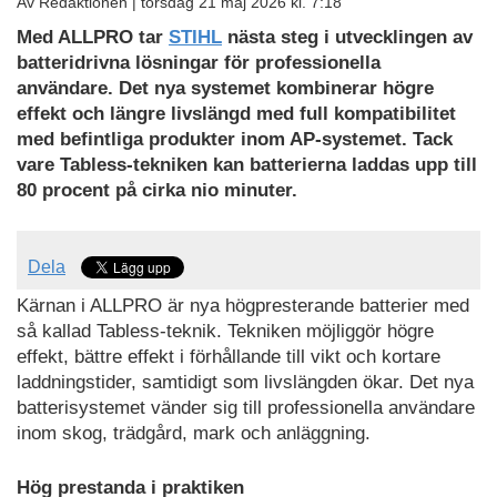
Av Redaktionen |
torsdag 21 maj 2026 kl. 7:18
Med ALLPRO tar
STIHL
nästa steg i utvecklingen av
batteridrivna lösningar för professionella
användare. Det nya systemet kombinerar högre
effekt och längre livslängd med full kompatibilitet
med befintliga produkter inom AP-systemet. Tack
vare Tabless-tekniken kan batterierna laddas upp till
80 procent på cirka nio minuter.
Dela
Kärnan i ALLPRO är nya högpresterande batterier med
så kallad Tabless-teknik. Tekniken möjliggör högre
effekt, bättre effekt i förhållande till vikt och kortare
laddningstider, samtidigt som livslängden ökar. Det nya
batterisystemet vänder sig till professionella användare
inom skog, trädgård, mark och anläggning.
Hög prestanda i praktiken