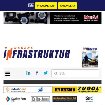
PRENUMERERA
ANNONSERA
START
KONTAKT
VÅRA ANDRA MAGASIN
PRENUMERERA
ANNONSERA