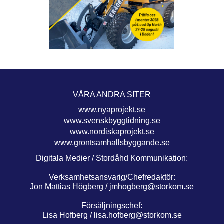
VÅRA ANDRA SITER
www.nyaprojekt.se
www.svenskbyggtidning.se
www.nordiskaprojekt.se
www.grontsamhallsbyggande.se
Digitala Medier / Stordåhd Kommunikation:
Verksamhetsansvarig/Chefredaktör:
Jon Mattias Högberg /
jmhogberg@storkom.se
Försäljningschef:
Lisa Hofberg /
lisa.hofberg@storkom.se