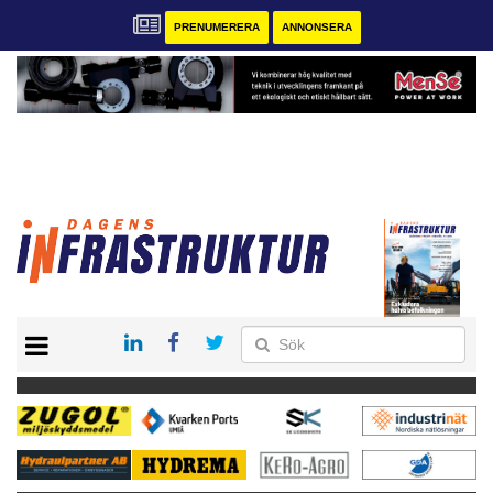
PRENUMERERA
ANNONSERA
START
KONTAKT
VÅRA ANDRA MAGASIN
PRENUMERERA
ANNONSERA