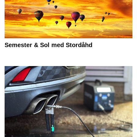
Semester & Sol med Stordåhd