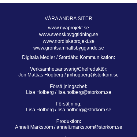
VÅRA ANDRA SITER
www.nyaprojekt.se
www.svenskbyggtidning.se
www.nordiskaprojekt.se
www.grontsamhallsbyggande.se
Digitala Medier / Stordåhd Kommunikation:
Verksamhetsansvarig/Chefredaktör:
Jon Mattias Högberg /
jmhogberg@storkom.se
Försäljningschef:
Lisa Hofberg /
lisa.hofberg@storkom.se
Försäljning:
Lisa Hofberg /
lisa.hofberg@storkom.se
Produktion:
Anneli Markström /
anneli.markstrom@storkom.se