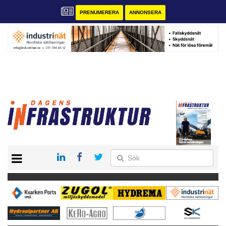
PRENUMERERA
ANNONSERA
START
KONTAKT
VÅRA ANDRA MAGASIN
PRENUMERERA
ANNONSERA