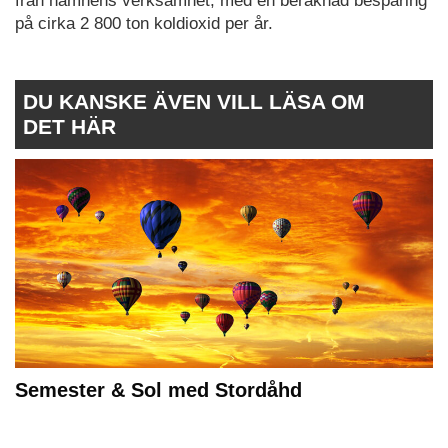
från hamnens verksamhet, med en beräknad besparing
på cirka 2 800 ton koldioxid per år.
DU KANSKE ÄVEN VILL LÄSA OM
DET HÄR
Semester & Sol med Stordåhd