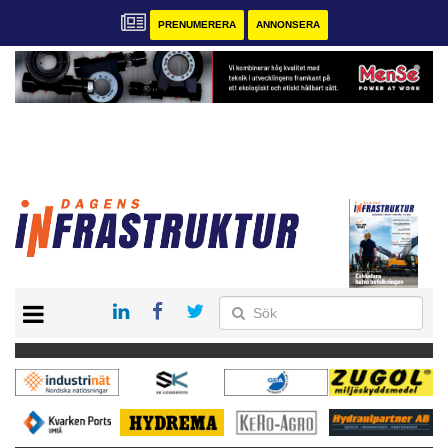
PRENUMERERA
ANNONSERA
START
KONTAKT
VÅRA ANDRA MAGASIN
PRENUMERERA
ANNONSERA