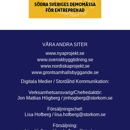
VÅRA ANDRA SITER
www.nyaprojekt.se
www.svenskbyggtidning.se
www.nordiskaprojekt.se
www.grontsamhallsbyggande.se
Digitala Medier / Stordåhd Kommunikation:
Verksamhetsansvarig/Chefredaktör:
Jon Mattias Högberg /
jmhogberg@storkom.se
Försäljningschef:
Lisa Hofberg /
lisa.hofberg@storkom.se
Försäljning: