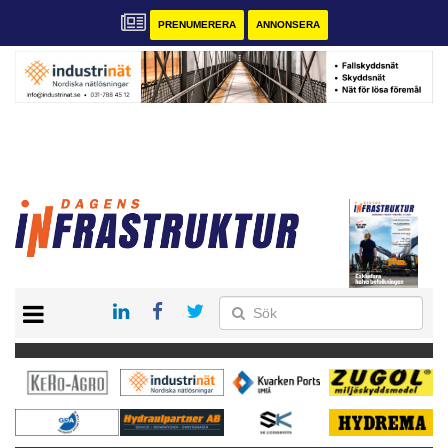
PRENUMERERA
ANNONSERA
START
KONTAKT
VÅRA ANDRA MAGASIN
PRENUMERERA
ANNONSERA