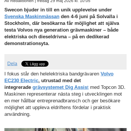
Av Redaktionen |
fredag 29 maj 2026 kl. 10:05
Swecon bjuder in till en unik upplevelse under
Svenska Maskinmässan
den 4-6 juni på Solvalla i
Stockholm, där besökarna får möjlighet att själva
testa Volvos nya generation grävmaskiner – både
elektriska och dieseldrivna – på en dedikerad
demonstrationsyta.
Dela
I fokus står den helelektriska bandgrävaren
Volvo
EC230 Electric
, utrustad med det
integrerade
grävsystemet Dig Assis
t
med Topcon 3D.
Maskinen representerar nästa steg i utvecklingen mot
en mer hållbar entreprenadbransch och ger besökare
möjlighet att uppleva eldriftens fördelar i praktisk
användning.