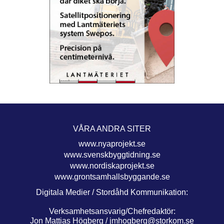
VÅRA ANDRA SITER
www.nyaprojekt.se
www.svenskbyggtidning.se
www.nordiskaprojekt.se
www.grontsamhallsbyggande.se
Digitala Medier / Stordåhd Kommunikation:
Verksamhetsansvarig/Chefredaktör:
Jon Mattias Högberg /
jmhogberg@storkom.se