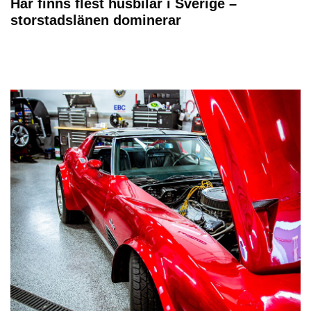
Här finns flest husbilar i Sverige –
storstadslänen dominerar