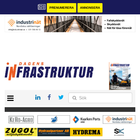
PRENUMERERA
ANNONSERA
START
KONTAKT
VÅRA ANDRA MAGASIN
PRENUMERERA
ANNONSERA