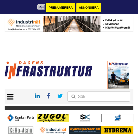
PRENUMERERA
ANNONSERA
START
KONTAKT
VÅRA ANDRA MAGASIN
PRENUMERERA
ANNONSERA