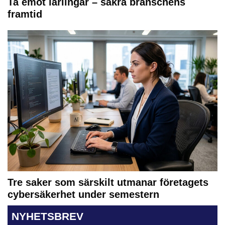
Ta emot lärlingar – säkra branschens
framtid
Tre saker som särskilt utmanar företagets
cybersäkerhet under semestern
NYHETSBREV