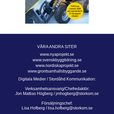
VÅRA ANDRA SITER
www.nyaprojekt.se
www.svenskbyggtidning.se
www.nordiskaprojekt.se
www.grontsamhallsbyggande.se
Digitala Medier / Stordåhd Kommunikation:
Verksamhetsansvarig/Chefredaktör:
Jon Mattias Högberg /
jmhogberg@storkom.se
Försäljningschef:
Lisa Hofberg /
lisa.hofberg@storkom.se