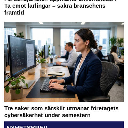
Ta emot lärlingar – säkra branschens
framtid
Tre saker som särskilt utmanar företagets
cybersäkerhet under semestern
NYHETSBREV