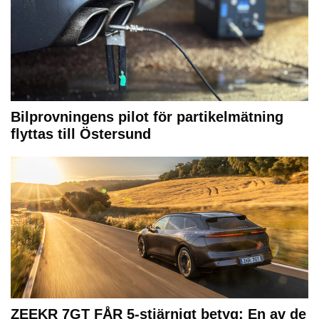
Bilprovningens pilot för partikelmätning
flyttas till Östersund
ZEEKR 7GT FÅR 5-stjärnigt betyg: En av de