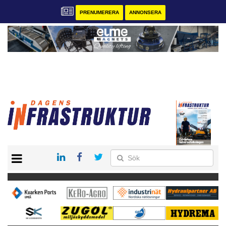
PRENUMERERA
ANNONSERA
START
KONTAKT
VÅRA ANDRA MAGASIN
PRENUMERERA
ANNONSERA