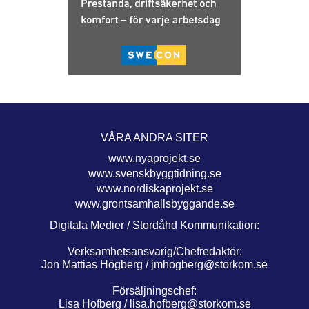
VÅRA ANDRA SITER
www.nyaprojekt.se
www.svenskbyggtidning.se
www.nordiskaprojekt.se
www.grontsamhallsbyggande.se
Digitala Medier / Stordåhd Kommunikation:
Verksamhetsansvarig/Chefredaktör:
Jon Mattias Högberg /
jmhogberg@storkom.se
Försäljningschef:
Lisa Hofberg /
lisa.hofberg@storkom.se