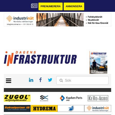
PRENUMERERA
ANNONSERA
START
KONTAKT
VÅRA ANDRA MAGASIN
PRENUMERERA
ANNONSERA