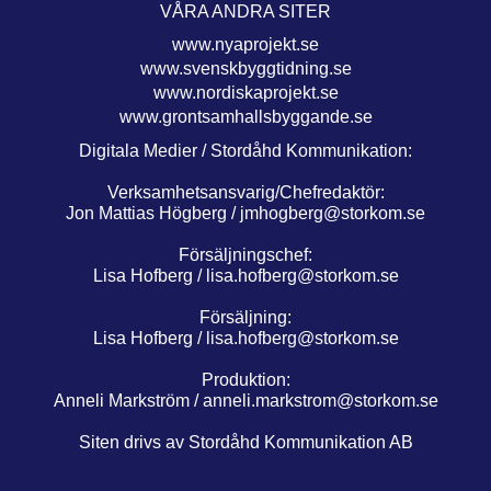
VÅRA ANDRA SITER
www.nyaprojekt.se
www.svenskbyggtidning.se
www.nordiskaprojekt.se
www.grontsamhallsbyggande.se
Digitala Medier / Stordåhd Kommunikation:
Verksamhetsansvarig/Chefredaktör:
Jon Mattias Högberg /
jmhogberg@storkom.se
Försäljningschef:
Lisa Hofberg /
lisa.hofberg@storkom.se
Försäljning:
Lisa Hofberg /
lisa.hofberg@storkom.se
Produktion:
Anneli Markström /
anneli.markstrom@storkom.se
Siten drivs av Stordåhd Kommunikation AB