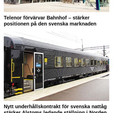
Telenor förvärvar Bahnhof – stärker
positionen på den svenska marknaden
Nytt underhållskontrakt för svenska nattåg
stärker Alstoms ledande ställning i Norden