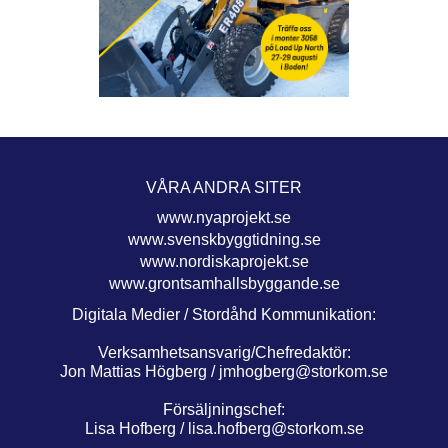
VÅRA ANDRA SITER
www.nyaprojekt.se
www.svenskbyggtidning.se
www.nordiskaprojekt.se
www.grontsamhallsbyggande.se
Digitala Medier / Stordåhd Kommunikation:
Verksamhetsansvarig/Chefredaktör:
Jon Mattias Högberg /
jmhogberg@storkom.se
Försäljningschef:
Lisa Hofberg /
lisa.hofberg@storkom.se