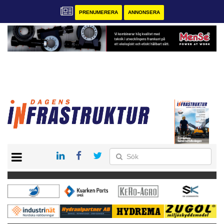
PRENUMERERA
ANNONSERA
START
KONTAKT
VÅRA ANDRA MAGASIN
PRENUMERERA
ANNONSERA