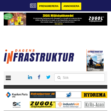
PRENUMERERA
ANNONSERA
START
KONTAKT
VÅRA ANDRA MAGASIN
PRENUMERERA
ANNONSERA