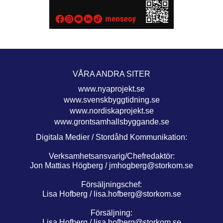
VÅRA ANDRA SITER
www.nyaprojekt.se
www.svenskbyggtidning.se
www.nordiskaprojekt.se
www.grontsamhallsbyggande.se
Digitala Medier / Stordåhd Kommunikation:
Verksamhetsansvarig/Chefredaktör:
Jon Mattias Högberg /
jmhogberg@storkom.se
Försäljningschef:
Lisa Hofberg /
lisa.hofberg@storkom.se
Försäljning:
Lisa Hofberg /
lisa.hofberg@storkom.se