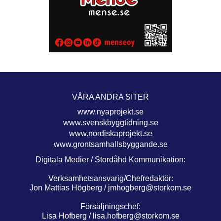
VÅRA ANDRA SITER
www.nyaprojekt.se
www.svenskbyggtidning.se
www.nordiskaprojekt.se
www.grontsamhallsbyggande.se
Digitala Medier / Stordåhd Kommunikation:
Verksamhetsansvarig/Chefredaktör:
Jon Mattias Högberg /
jmhogberg@storkom.se
Försäljningschef:
Lisa Hofberg /
lisa.hofberg@storkom.se