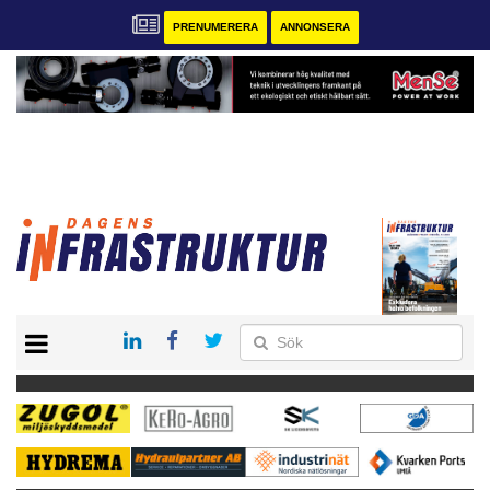
PRENUMERERA
ANNONSERA
START
KONTAKT
VÅRA ANDRA MAGASIN
PRENUMERERA
ANNONSERA