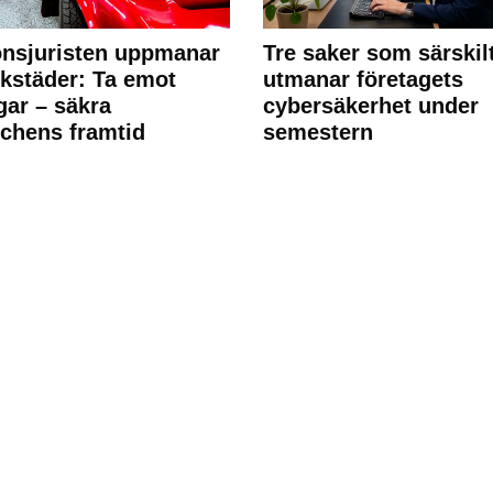
nsjuristen uppmanar
Tre saker som särskil
rkstäder: Ta emot
utmanar företagets
ngar – säkra
cybersäkerhet under
chens framtid
semestern