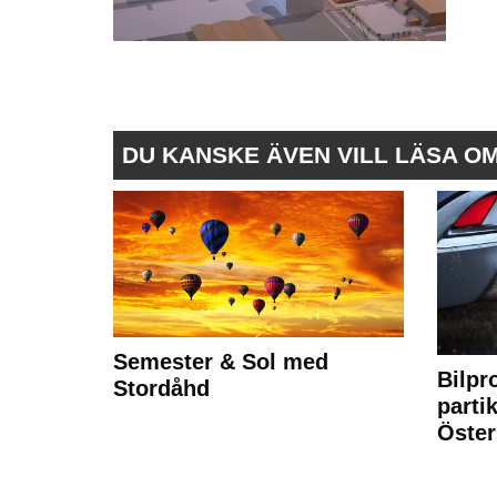
DU KANSKE ÄVEN VILL LÄSA O
Semester & Sol med
Bilpr
Stordåhd
partik
Öste