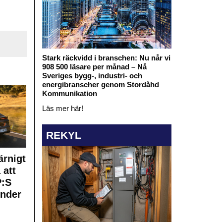
Stark räckvidd i branschen: Nu når vi
908 500 läsare per månad – Nå
Sveriges bygg-, industri- och
energibranscher genom Stordåhd
Kommunikation
Läs mer här!
REKYL
rnigt
 att
:S
under