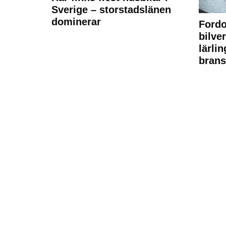
Sverige – storstadslänen
dominerar
Fordo
bilve
lärli
brans