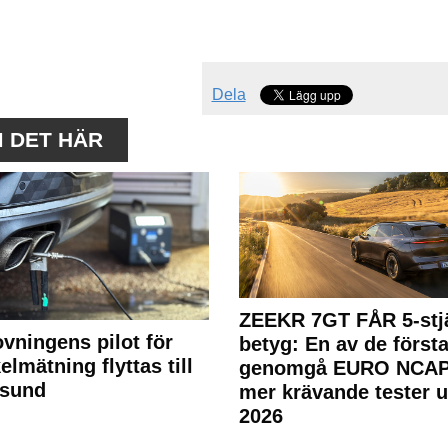
Dela
M DET HÄR
ZEEKR 7GT FÅR 5-stjä
ovningens pilot för
betyg: En av de första
elmätning flyttas till
genomgå EURO NCAP
rsund
mer krävande tester 
2026