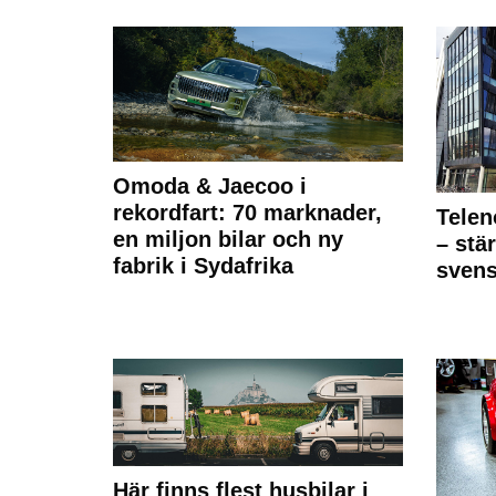
Omoda & Jaecoo i
rekordfart: 70 marknader,
Telen
en miljon bilar och ny
– stä
fabrik i Sydafrika
sven
Här finns flest husbilar i