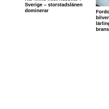
Sverige – storstadslänen
dominerar
Fordo
bilve
lärli
brans