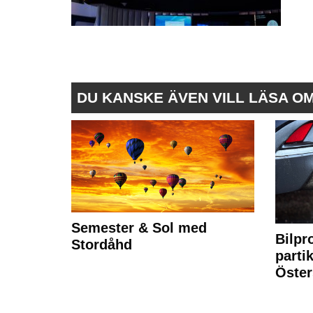
DU KANSKE ÄVEN VILL LÄSA O
Semester & Sol med
Bilpr
Stordåhd
partik
Öste