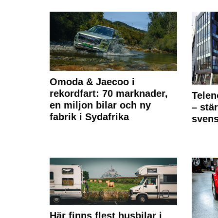
Omoda & Jaecoo i
rekordfart: 70 marknader,
Telen
en miljon bilar och ny
– stä
fabrik i Sydafrika
sven
Här finns flest husbilar i