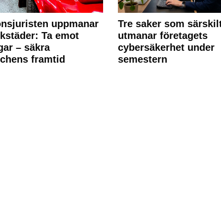
nsjuristen uppmanar
Tre saker som särskil
rkstäder: Ta emot
utmanar företagets
ngar – säkra
cybersäkerhet under
chens framtid
semestern