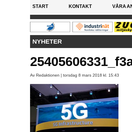
START
KONTAKT
VÅRA A
NYHETER
25405606331_f3
Av Redaktionen |
torsdag 8 mars 2018 kl. 15:43