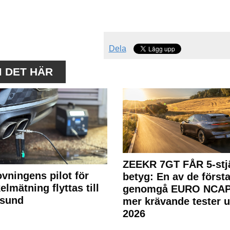
Dela
M DET HÄR
ZEEKR 7GT FÅR 5-stjä
ovningens pilot för
betyg: En av de första
elmätning flyttas till
genomgå EURO NCAP
rsund
mer krävande tester 
2026