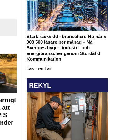
Stark räckvidd i branschen: Nu når vi
908 500 läsare per månad – Nå
Sveriges bygg-, industri- och
energibranscher genom Stordåhd
Kommunikation
Läs mer här!
REKYL
rnigt
 att
:S
under