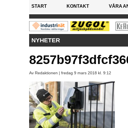
START
KONTAKT
VÅRA A
NYHETER
8257b97f3dfcf36
Av Redaktionen |
fredag 9 mars 2018 kl. 9:12