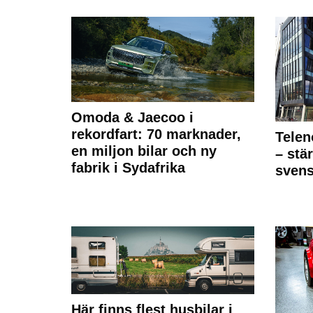
Omoda & Jaecoo i
rekordfart: 70 marknader,
Telen
en miljon bilar och ny
– stä
fabrik i Sydafrika
sven
Här finns flest husbilar i