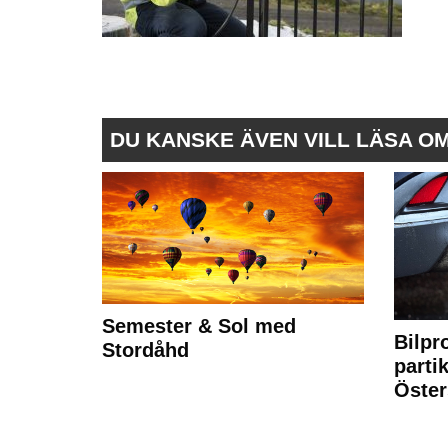
DU KANSKE ÄVEN VILL LÄSA O
Semester & Sol med
Bilpr
Stordåhd
partik
Öste