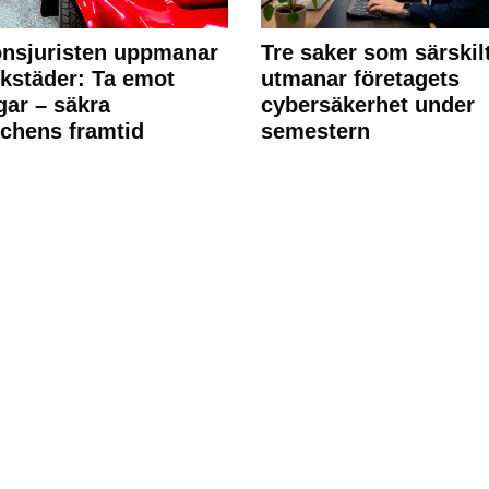
nsjuristen uppmanar
Tre saker som särskil
rkstäder: Ta emot
utmanar företagets
ngar – säkra
cybersäkerhet under
chens framtid
semestern