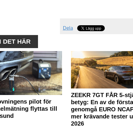
Dela
M DET HÄR
ZEEKR 7GT FÅR 5-stjä
ovningens pilot för
betyg: En av de första
elmätning flyttas till
genomgå EURO NCAP
rsund
mer krävande tester 
2026