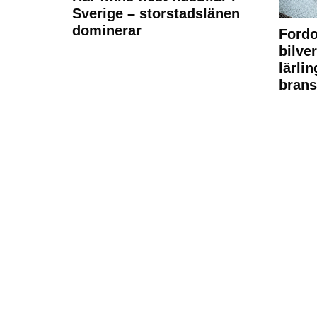
Sverige – storstadslänen
dominerar
Fordo
bilve
lärli
brans