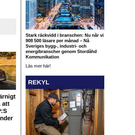
Stark räckvidd i branschen: Nu når vi
908 500 läsare per månad – Nå
Sveriges bygg-, industri- och
energibranscher genom Stordåhd
Kommunikation
Läs mer här!
REKYL
rnigt
 att
:S
under