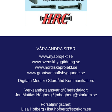
VÅRA ANDRA SITER
www.nyaprojekt.se
www.svenskbyggtidning.se
www.nordiskaprojekt.se
www.grontsamhallsbyggande.se
Digitala Medier / Stordåhd Kommunikation:
Verksamhetsansvarig/Chefredaktör:
Jon Mattias Högberg /
jmhogberg@storkom.se
Försäljningschef:
Lisa Hofberg /
lisa.hofberg@storkom.se