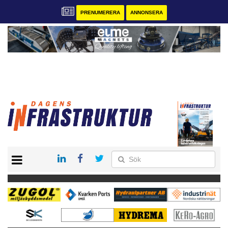
PRENUMERERA
ANNONSERA
START
KONTAKT
VÅRA ANDRA MAGASIN
PRENUMERERA
ANNONSERA