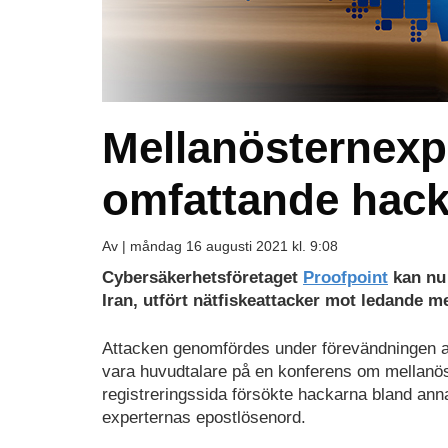
Mellanösternexpe
omfattande hack
Av |
måndag 16 augusti 2021 kl. 9:08
Cybersäkerhetsföretaget
Proofpoint
kan nu 
Iran, utfört nätfiskeattacker mot ledande m
Attacken genomfördes under förevändningen att
vara huvudtalare på en konferens om mellanö
registreringssida försökte hackarna bland annat 
experternas epostlösenord.