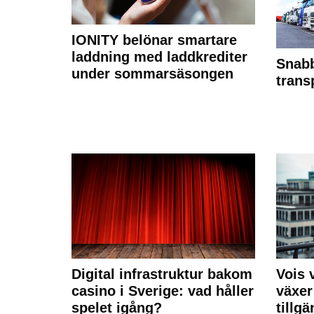
IONITY belönar smartare
laddning med laddkrediter
Snabb
under sommarsäsongen
trans
Digital infrastruktur bakom
Vois
casino i Sverige: vad håller
växer
spelet igång?
tillgä