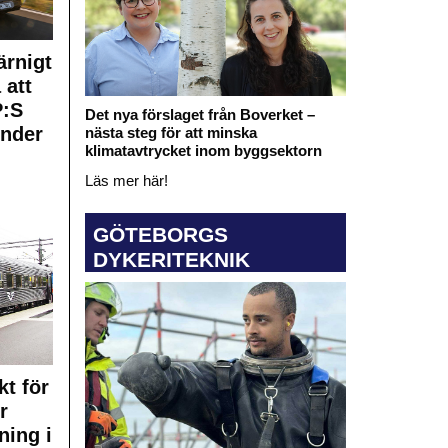
rnigt
 att
:S
Det nya förslaget från Boverket –
under
nästa steg för att minska
klimatavtrycket inom byggsektorn
Läs mer här!
GÖTEBORGS
DYKERITEKNIK
kt för
r
ning i