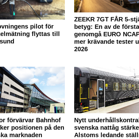
ZEEKR 7GT FÅR 5-stjä
ovningens pilot för
betyg: En av de första
elmätning flyttas till
genomgå EURO NCAP
rsund
mer krävande tester 
2026
or förvärvar Bahnhof
Nytt underhållskontra
rker positionen på den
svenska nattåg stärke
ska marknaden
Alstoms ledande ställ