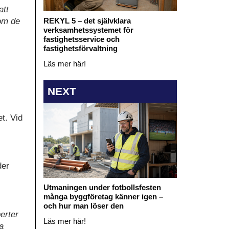
att
som de
REKYL 5 – det självklara
verksamhetssystemet för
fastighetsservice och
fastighetsförvaltning
Läs mer här!
NEXT
t. Vid
der
Utmaningen under fotbollsfesten
många byggföretag känner igen –
och hur man löser den
perter
Läs mer här!
ra