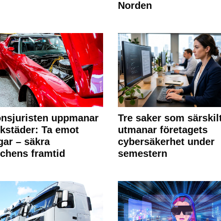
Norden
nsjuristen uppmanar
Tre saker som särskil
rkstäder: Ta emot
utmanar företagets
ngar – säkra
cybersäkerhet under
chens framtid
semestern