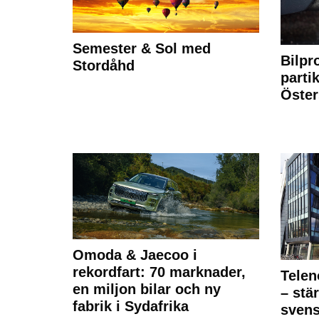
Semester & Sol med
Bilpr
Stordåhd
partik
Öste
Omoda & Jaecoo i
rekordfart: 70 marknader,
Telen
en miljon bilar och ny
– stä
fabrik i Sydafrika
sven