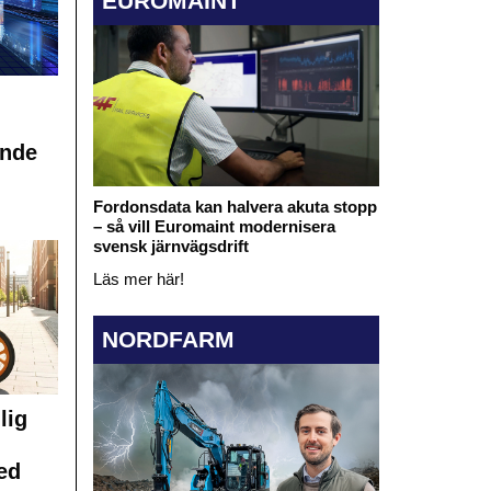
EUROMAINT
ande
Fordonsdata kan halvera akuta stopp
– så vill Euromaint modernisera
svensk järnvägsdrift
Läs mer här!
NORDFARM
lig
ed