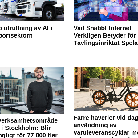
 utrullning av AI i
Vad Snabbt Internet
portsektorn
Verkligen Betyder för
Tävlingsinriktat Spel
Färre haverier vid dag
 verksamhetsområde
användning av
 i Stockholm: Blir
varuleveranscyklar m
ngligt för 77 000 fler