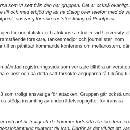
rna som vi sett från den här gruppen. Det är också ovanligt 
e till och med erbjöd sig att ha dialog över telefon med de 
fpoint, ansvarig för säkerhetsforskning på Proofpoint.
en för orientaliska och afrikanska studier vid University of
framstående forskare, tankesmedjor och journalister inom
gar till en påhittad kommande konferens om mellanöstern, där
 påhittad registreringssida som verkade tillhöra universitete
ia e-post och på detta sätt försökte angriparna få tillgång till
53 som troligt ansvariga för attacken. Gruppen går också un
s stödja insamling av underrättelseuppgifter för iranska
ker och det är troligt att de kommer fortsätta försöka lura ex
ionsinhämtning relaterat till Iran. Därför är det viktigt att va