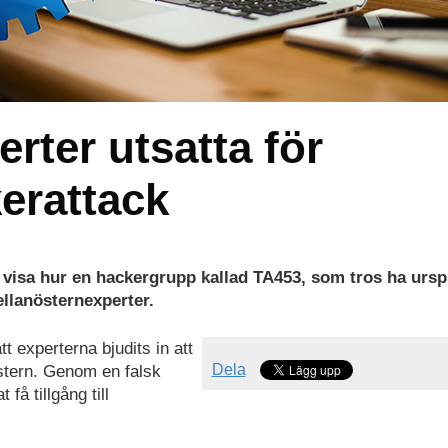
rter utsatta för
erattack
visa hur en hackergrupp kallad TA453, som tros ha ursp
ellanösternexperter.
 experterna bjudits in att
Dela
stern. Genom en falsk
få tillgång till