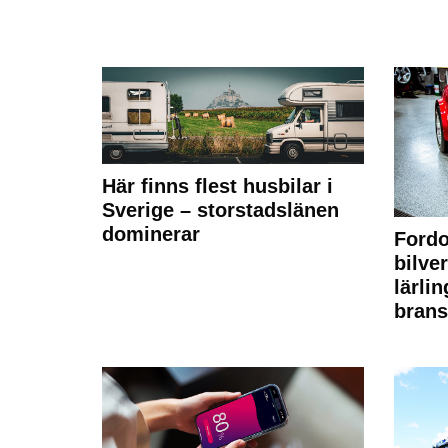
Här finns flest husbilar i
Sverige – storstadslänen
dominerar
Fordo
bilve
lärli
brans