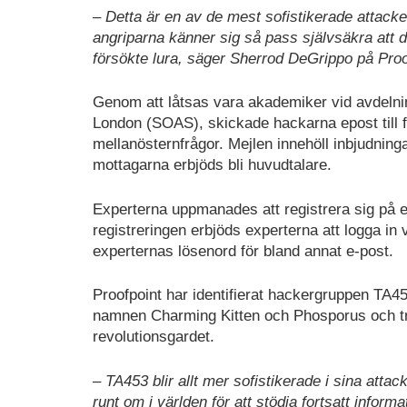
– Detta är en av de mest sofistikerade attacke
angriparna känner sig så pass självsäkra att d
försökte lura, säger Sherrod DeGrippo på Proo
Genom att låtsas vara akademiker vid avdelning
London (SOAS), skickade hackarna epost till 
mellanösternfrågor. Mejlen innehöll inbjudnin
mottagarna erbjöds bli huvudtalare.
Experterna uppmanades att registrera sig på en
registreringen erbjöds experterna att logga in v
experternas lösenord för bland annat e-post.
Proofpoint har identifierat hackergruppen TA4
namnen Charming Kitten och Phosporus och tro
revolutionsgardet.
– TA453 blir allt mer sofistikerade i sina attac
runt om i världen för att stödja fortsatt informat