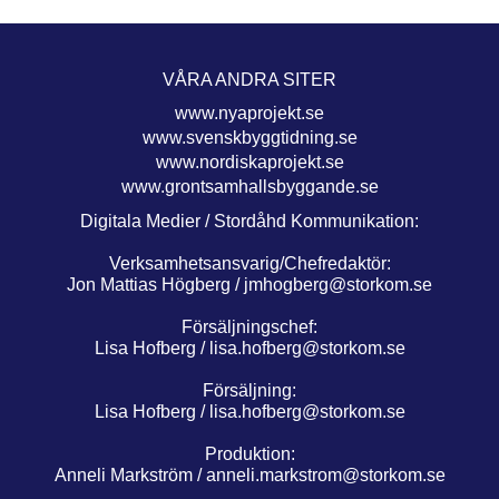
VÅRA ANDRA SITER
www.nyaprojekt.se
www.svenskbyggtidning.se
www.nordiskaprojekt.se
www.grontsamhallsbyggande.se
Digitala Medier / Stordåhd Kommunikation:
Verksamhetsansvarig/Chefredaktör:
Jon Mattias Högberg /
jmhogberg@storkom.se
Försäljningschef:
Lisa Hofberg /
lisa.hofberg@storkom.se
Försäljning:
Lisa Hofberg /
lisa.hofberg@storkom.se
Produktion:
Anneli Markström /
anneli.markstrom@storkom.se