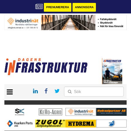
PRENUMERERA
ANNONSERA
START
KONTAKT
VÅRA ANDRA MAGASIN
PRENUMERERA
ANNONSERA