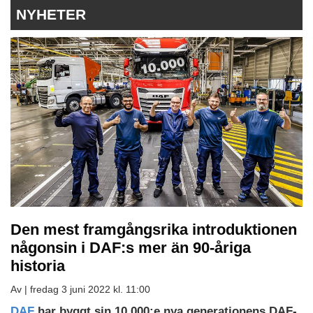
NYHETER
Den mest framgångsrika introduktionen
någonsin i DAF:s mer än 90-åriga
historia
Av |
fredag 3 juni 2022 kl. 11:00
DAF
har byggt sin 10 000:e nya generationens DAF-