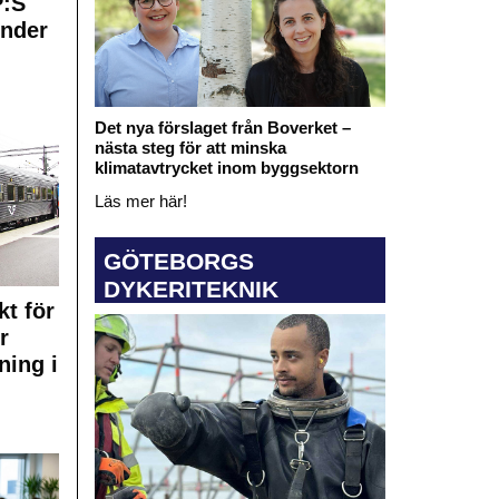
:S
under
Det nya förslaget från Boverket –
nästa steg för att minska
klimatavtrycket inom byggsektorn
Läs mer här!
GÖTEBORGS
DYKERITEKNIK
kt för
r
ning i