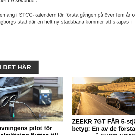
er tre sekunder.
nemang i STCC-kalendern för första gången på över fem år 
ngborgs stad där en helt ny stadsbana kommer att skapas i
M DET HÄR
ZEEKR 7GT FÅR 5-stjä
ovningens pilot för
betyg: En av de första