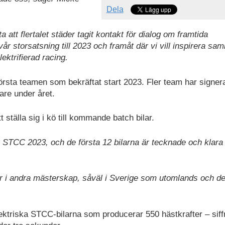
Dela
 att flertalet städer tagit kontakt för dialog om framtida
r storsatsning till 2023 och framåt där vi vill inspirera sam
ektrifierad racing.
örsta teamen som bekräftat start 2023. Fler team har signera
are under året.
 ställa sig i kö till kommande batch bilar.
r STCC 2023, och de första 12 bilarna är tecknade och klara 
ar i andra mästerskap, såväl i Sverige som utomlands och de
ktriska STCC-bilarna som producerar 550 hästkrafter – siff