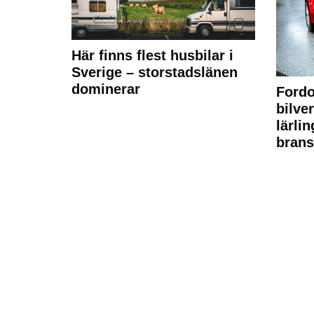
Här finns flest husbilar i
Sverige – storstadslänen
dominerar
Fordo
bilve
lärli
brans