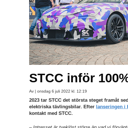
STCC inför 100% 
Av |
onsdag 6 juli 2022 kl. 12:19
2023 tar STCC det största steget framåt se
elektriska tävlingsbilar. Efter
lanseringen i
kontakt med STCC.
– Intresset är tveklöst större än vad vi förvä