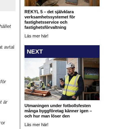
REKYL 5 – det självklara
verksamhetssystemet för
fastighetsservice och
hället
fastighetsförvaltning
Läs mer här!
t avtal
NEXT
för
t är
Utmaningen under fotbollsfesten
många byggföretag känner igen –
och hur man löser den
ror
Läs mer här!