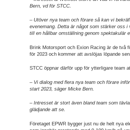
Bern, vd för STCC.
– Utöver nya team och förare så kan vi bekräfta
evenemang. Detta är något som stärker oss i vå
till en hållbar omställning genom spektakulär el
Brink Motorsport och Exion Racing är de två f
för 2023 och kommer att avslöjas löpande sen
STCC öppnar därför upp för ytterligare team att
– Vi dialog med flera nya team och förare infö
start 2023, säger Micke Bern.
– Intresset är stort även bland team som tävl
glädjande att se.
Företaget EPWR bygger just nu de helt nya ele