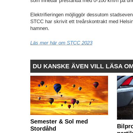
som innebär prestanda med 0-100 km/h på und
Elektrifieringen möjliggör dessutom stadseve
STCC har skrivit ett treårskontrakt med Helsi
hamnen.
Läs mer här om STCC 2023
DU KANSKE ÄVEN VILL LÄSA O
Semester & Sol med
Bilpr
Stordåhd