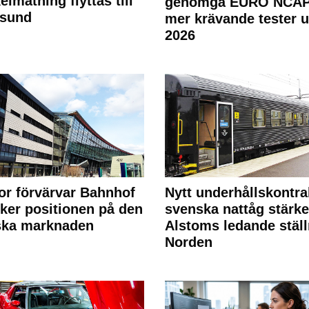
elmätning flyttas till
genomgå EURO NCAP
rsund
mer krävande tester 
2026
or förvärvar Bahnhof
Nytt underhållskontra
rker positionen på den
svenska nattåg stärke
ska marknaden
Alstoms ledande ställ
Norden