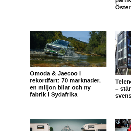
partik
Öste
Omoda & Jaecoo i
rekordfart: 70 marknader,
Telen
en miljon bilar och ny
– stä
fabrik i Sydafrika
sven