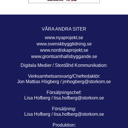
VÅRA ANDRA SITER
www.nyaprojekt.se
www.svenskbyggtidning.se
www.nordiskaprojekt.se
www.grontsamhallsbyggande.se
Digitala Medier / Stordåhd Kommunikation:
Verksamhetsansvarig/Chefredaktör:
Jon Mattias Högberg /
jmhogberg@storkom.se
Försäljningschef:
Lisa Hofberg /
lisa.hofberg@storkom.se
Försäljning:
Lisa Hofberg /
lisa.hofberg@storkom.se
Produktion: