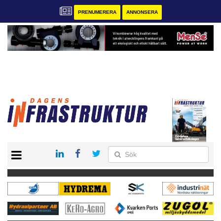
PRENUMERERA
ANNONSERA
START
KONTAKT
VÅRA ANDRA MAGASIN
PRENUMERERA
ANNONSERA