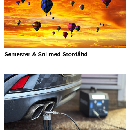
Semester & Sol med Stordåhd