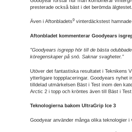
Goodyear förstår hur man kombinerar vinterg
presterade också bäst i det berömda älgtestet
9
Även i Aftonbladets
vinterdäckstest hamnade U
Aftonbladet kommenterar Goodyears isgre
”Goodyears isgrepp hör till de bästa odubbade
köregenskaper på snö. Saknar svagheter.”
Utöver det fantastiska resultatet i Teknikens 
ytterligare toppplaceringar. Goodyears nyhet 
tilldelad utmärkelsen Bäst i Test inom den k
Arctic 2 i topp och kröntes även till Bäst i Te
Teknologierna bakom UltraGrip Ice 3
Goodyear använder många olika teknologier i v