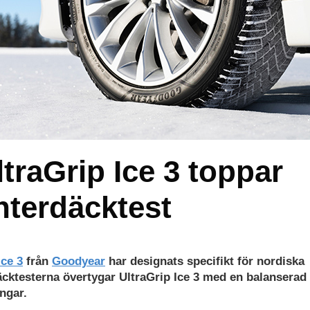
raGrip Ice 3 toppar
interdäcktest
Ice 3
från
Goodyear
har designats specifikt för nordiska
däcktesterna övertygar UltraGrip Ice 3 med en balanserad
ingar.