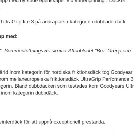
repp med hyfsade egenskaper vid vattenplaning”. Däcket
.
ltraGrip Ice 3 på andraplats i kategorin odubbade däck.
pp med:
”. Sammanfattningsvis skriver Aftonbladet ”Bra: Grepp och
Värld inom kategorin för nordiska friktionsdäck tog Goodyear
inom mellaneuropeiska friktionsdäck UltraGrip Perfomance 3
ategorin. Bland dubbdäcken som testades kom Goodyears Ult
st inom kategorin dubbdäck.
interdäck för att uppnå exceptionell prestanda.