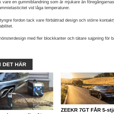
tack vare en gummiblandning som är mjukare än föregångarna
mmielasticitet vid låga temperaturer.
 tyngre fordon tack vare förbättrad design och större kontakt
ilitet.
 mönsterdesign med fler blockkanter och tätare sajpning för b
M DET HÄR
ZEEKR 7GT FÅR 5-stjä