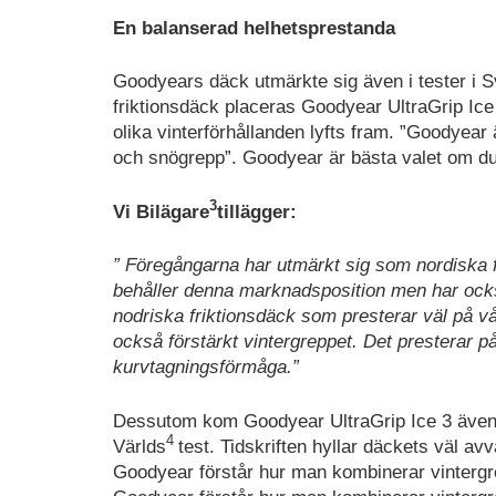
En balanserad helhetsprestanda
Goodyears däck utmärkte sig även i tester i S
friktionsdäck placeras Goodyear UltraGrip Ice
olika vinterförhållanden lyfts fram. ”Goodyear
och snögrepp”. Goodyear är bästa valet om du
3
Vi Bilägare
tillägger:
” Föregångarna har utmärkt sig som nordiska 
behåller denna marknadsposition men har ocks
nodriska friktionsdäck som presterar väl på 
också förstärkt vintergreppet. Det presterar 
kurvtagningsförmåga.”
Dessutom kom Goodyear UltraGrip Ice 3 även p
4
Världs
test. Tidskriften hyllar däckets väl av
Goodyear förstår hur man kombinerar vintergr