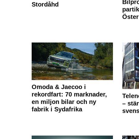
Bilpr
Stordåhd
partik
Öste
Omoda & Jaecoo i
rekordfart: 70 marknader,
Telen
en miljon bilar och ny
– stä
fabrik i Sydafrika
sven