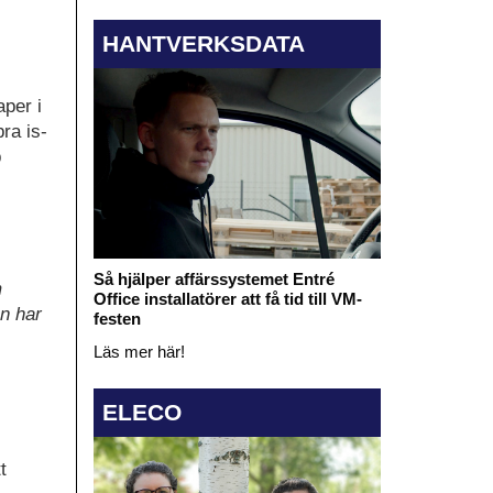
HANTVERKSDATA
per i
ra is-
p
Så hjälper affärssystemet Entré
m
Office installatörer att få tid till VM-
n har
festen
Läs mer här!
ELECO
t