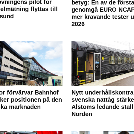
ovningens pilot för
betyg: En av de första
elmätning flyttas till
genomgå EURO NCAP
rsund
mer krävande tester 
2026
or förvärvar Bahnhof
Nytt underhållskontra
rker positionen på den
svenska nattåg stärke
ska marknaden
Alstoms ledande ställ
Norden