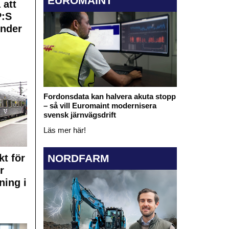
EUROMAINT
 att
:S
under
Fordonsdata kan halvera akuta stopp
– så vill Euromaint modernisera
svensk järnvägsdrift
Läs mer här!
kt för
NORDFARM
r
ning i