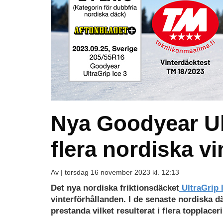
Nya Goodyear Ult
flera nordiska v
Av |
torsdag 16 november 2023 kl. 12:13
Ladda
Det nya nordiska friktionsdäcket
UltraGrip 
ned
vinterförhållanden. I de senaste nordiska 
som
prestanda vilket resulterat i flera topplacer
PDF