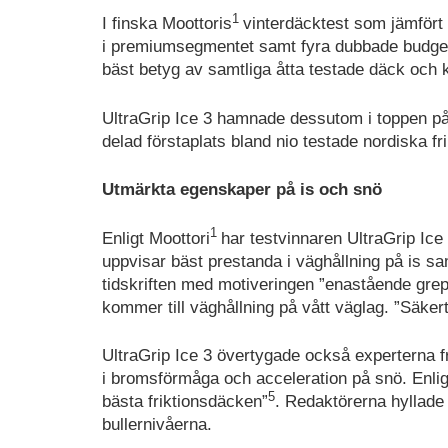
1
I finska Moottoris
vinterdäcktest som jämfört 
i premiumsegmentet samt fyra dubbade budgetd
bäst betyg av samtliga åtta testade däck och kr
UltraGrip Ice 3 hamnade dessutom i toppen på
delad förstaplats bland nio testade nordiska fr
Utmärkta egenskaper på is och snö
1
Enligt Moottori
har testvinnaren UltraGrip Ice
uppvisar bäst prestanda i väghållning på is s
tidskriften med motiveringen ”enastående grep
kommer till väghållning på vått väglag. ”Säkert
UltraGrip Ice 3 övertygade också experterna f
i bromsförmåga och acceleration på snö. Enli
5
bästa friktionsdäcken”
. Redaktörerna hyllade
bullernivåerna.