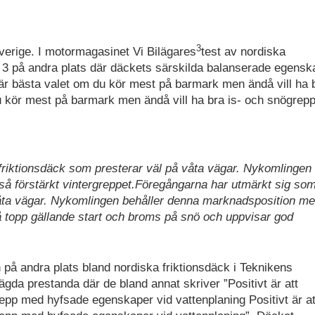
3
verige. I motormagasinet Vi Bilägares
test av nordiska
 3 på andra plats där däckets särskilda balanserade egenska
 är bästa valet om du kör mest på barmark men ändå vill ha b
 kör mest på barmark men ändå vill ha bra is- och snögrep
friktionsdäck som presterar väl på våta vägar. Nykomlingen
å förstärkt vintergreppet.Föregångarna har utmärkt sig so
våta vägar. Nykomlingen behåller denna marknadsposition me
på topp gällande start och broms på snö och uppvisar god
å andra plats bland nordiska friktionsdäck i Teknikens
vägda prestanda där de bland annat skriver ”Positivt är att
epp med hyfsade egenskaper vid vattenplaning Positivt är at