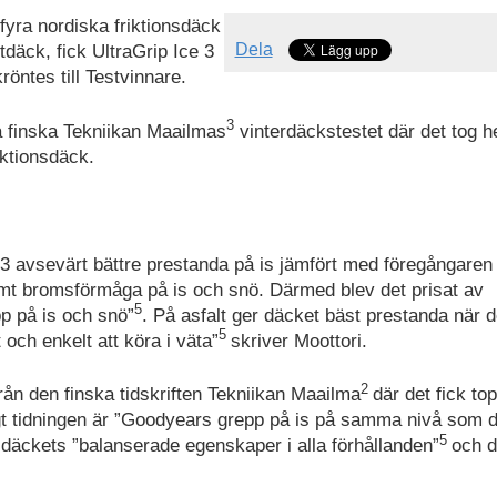
fyra nordiska friktionsdäck
Dela
äck, fick UltraGrip Ice 3
öntes till Testvinnare.
3
 finska Tekniikan Maailmas
vinterdäckstestet där det tog 
iktionsdäck.
 3 avsevärt bättre prestanda på is jämfört med föregångaren
amt bromsförmåga på is och snö. Därmed blev det prisat av
5
p på is och snö”
. På asfalt ger däcket bäst prestanda när d
5
 och enkelt att köra i väta”
skriver Moottori.
2
rån den finska tidskriften Tekniikan Maailma
där det fick to
gt tidningen är ”Goodyears grepp på is på samma nivå som 
5
 däckets ”balanserade egenskaper i alla förhållanden”
och d