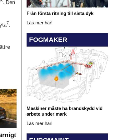
6
s
. Den
Från första ritning till sista dyk
Läs mer här!
7
yta
.
FOGMAKER
ättre
Maskiner måste ha brandskydd vid
arbete under mark
Läs mer här!
rnigt