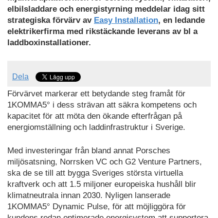
elbilsladdare och energistyrning meddelar idag sitt
strategiska förvärv av
Easy Installation
, en ledande
elektrikerfirma med rikstäckande leverans av bl a
laddboxinstallationer.
Dela
Förvärvet markerar ett betydande steg framåt för
1KOMMA5° i dess strävan att säkra kompetens och
kapacitet för att möta den ökande efterfrågan på
energiomställning och laddinfrastruktur i Sverige.
Med investeringar från bland annat Porsches
miljösatsning, Norrsken VC och G2 Venture Partners,
ska de se till att bygga Sveriges största virtuella
kraftverk och att 1.5 miljoner europeiska hushåll blir
klimatneutrala innan 2030. Nyligen lanserade
1KOMMA5° Dynamic Pulse, för att möjliggöra för
kundens redan optimerade energisystem att supportera