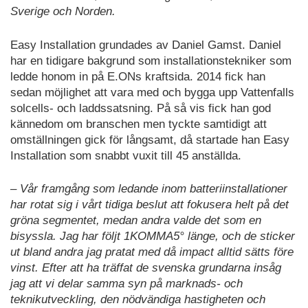
Sverige och Norden.
Easy Installation grundades av Daniel Gamst. Daniel
har en tidigare bakgrund som installationstekniker som
ledde honom in på E.ONs kraftsida. 2014 fick han
sedan möjlighet att vara med och bygga upp Vattenfalls
solcells- och laddssatsning. På så vis fick han god
kännedom om branschen men tyckte samtidigt att
omställningen gick för långsamt, då startade han Easy
Installation som snabbt vuxit till 45 anställda.
– Vår framgång som ledande inom batteriinstallationer
har rotat sig i vårt tidiga beslut att fokusera helt på det
gröna segmentet, medan andra valde det som en
bisyssla. Jag har följt 1KOMMA5° länge, och de sticker
ut bland andra jag pratat med då impact alltid sätts före
vinst. Efter att ha träffat de svenska grundarna insåg
jag att vi delar samma syn på marknads- och
teknikutveckling, den nödvändiga hastigheten och