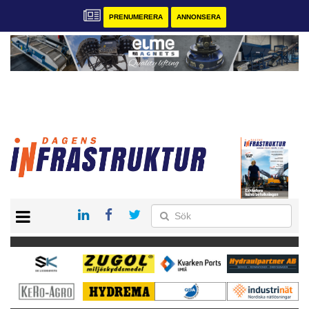
PRENUMERERA
ANNONSERA
START
KONTAKT
VÅRA ANDRA MAGASIN
PRENUMERERA
ANNONSERA