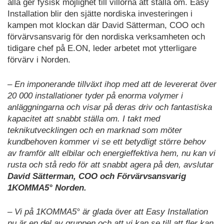
alla ger fysisk möjlighet till villorna att ställa om. Easy
Installation blir den sjätte nordiska investeringen i
kampen mot klockan där David Sätterman, COO och
förvärvsansvarig för den nordiska verksamheten och
tidigare chef på E.ON, leder arbetet mot ytterligare
förvärv i Norden.
– En imponerande tillväxt ihop med att de levererat över
20 000 installationer tyder på enorma volymer i
anläggningarna och visar på deras driv och fantastiska
kapacitet att snabbt ställa om. I takt med
teknikutvecklingen och en marknad som möter
kundbehoven kommer vi se ett betydligt större behov
av framför allt elbilar och energieffektiva hem, nu kan vi
rusta och stå redo för att snabbt agera på den, avslutar
David Sätterman, COO och Förvärvsansvarig
1KOMMA5° Norden.
– Vi på 1KOMMA5° är glada över att Easy Installation
nu är en del av gruppen och att vi kan se till att fler kan