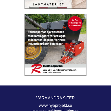
VÅRA ANDRA SITER
www.nyaprojekt.se
www.svenskbyggtidning.se