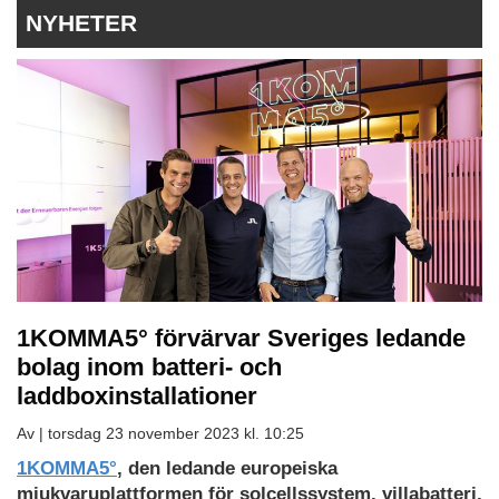
NYHETER
1KOMMA5° förvärvar Sveriges ledande
bolag inom batteri- och
laddboxinstallationer
Av |
torsdag 23 november 2023 kl. 10:25
1KOMMA5°
, den ledande europeiska
mjukvaruplattformen för solcellssystem, villabatteri,