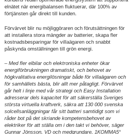
elnätet när energibalansen fluktuerar, där 100% av
förtjänsten går direkt till kunden.
Förvärvet blir nu möjliggöraren och förutsättningen för
att installera stora mängder av batterier, skapa fler
kostnadsbesparingar för villaägaren och snabbt
påskynda omställningen till grön energi.
– Med fler elbilar och elektroniska enheter ökar
energiförbrukningen dramatiskt, och behovet av
högkvalitativa energilösningar både för villaägaren och
för samhällets bästa, blir allt mer påtagligt. Förvärvet
går helt i linje med vår strategi och Easy Installation
adresserar dels kapacitet för att säkerställa Sveriges
största virtuella kraftverk, säkra att 130 000 svenska
solcellsanläggningar får sitt batteri samtidigt som vi
råder bot på det skriande kompetensbehovet av
elektriker för att ställa om i den takt vi behöver, säger
Gunnar Jönsson, VD och medgrundare, 1KOMMA5°