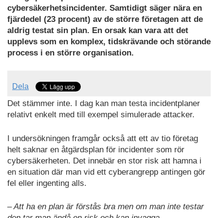
PDF
cybersäkerhetsincidenter. Samtidigt säger nära en
fjärdedel (23 procent) av de större företagen att de
aldrig testat sin plan. En orsak kan vara att det
upplevs som en komplex, tidskrävande och störande
process i en större organisation.
Dela
Det stämmer inte. I dag kan man testa incidentplaner
relativt enkelt med till exempel simulerade attacker.
I undersökningen framgår också att ett av tio företag
helt saknar en åtgärdsplan för incidenter som rör
cybersäkerheten. Det innebär en stor risk att hamna i
en situation där man vid ett cyberangrepp antingen gör
fel eller ingenting alls.
– Att ha en plan är förstås bra men om man inte testar
den tar man ändå en risk och kan invagga