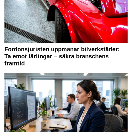
Fordonsjuristen uppmanar bilverkstäder:
Ta emot lärlingar – säkra branschens
framtid