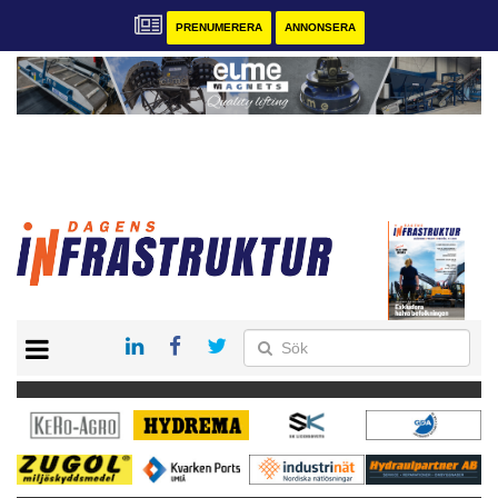
PRENUMERERA
ANNONSERA
START
KONTAKT
VÅRA ANDRA MAGASIN
PRENUMERERA
ANNONSERA