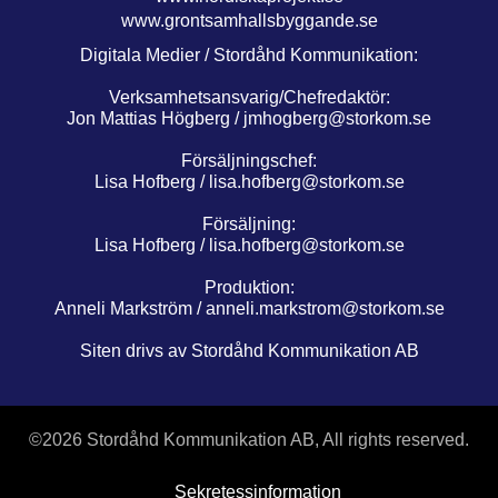
www.grontsamhallsbyggande.se
Digitala Medier / Stordåhd Kommunikation:
Verksamhetsansvarig/Chefredaktör:
Jon Mattias Högberg /
jmhogberg@storkom.se
Försäljningschef:
Lisa Hofberg /
lisa.hofberg@storkom.se
Försäljning:
Lisa Hofberg /
lisa.hofberg@storkom.se
Produktion:
Anneli Markström /
anneli.markstrom@storkom.se
Siten drivs av Stordåhd Kommunikation AB
©
2026 Stordåhd Kommunikation AB, All rights reserved.
Sekretessinformation