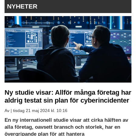
NYHETER
Ny studie visar: Allför många företag har
aldrig testat sin plan för cyberincidenter
Av |
tisdag 21 maj 2024 kl. 10:16
Ladda
En ny internationell studie visar att cirka hälften av
ned
alla företag, oavsett bransch och storlek, har en
som
övergripande plan för att hantera