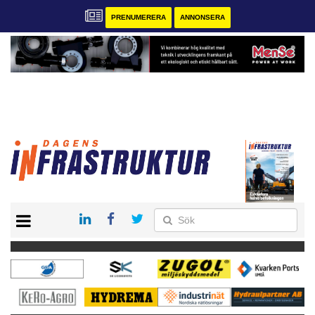
PRENUMERERA
ANNONSERA
START
KONTAKT
VÅRA ANDRA MAGASIN
PRENUMERERA
ANNONSERA