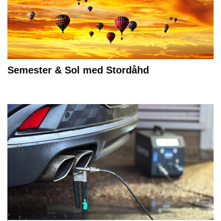
Semester & Sol med Stordåhd