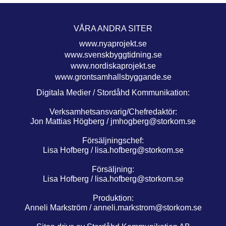
VÅRA ANDRA SITER
www.nyaprojekt.se
www.svenskbyggtidning.se
www.nordiskaprojekt.se
www.grontsamhallsbyggande.se
Digitala Medier / Stordåhd Kommunikation:
Verksamhetsansvarig/Chefredaktör:
Jon Mattias Högberg /
jmhogberg@storkom.se
Försäljningschef:
Lisa Hofberg /
lisa.hofberg@storkom.se
Försäljning:
Lisa Hofberg /
lisa.hofberg@storkom.se
Produktion:
Anneli Markström /
anneli.markstrom@storkom.se