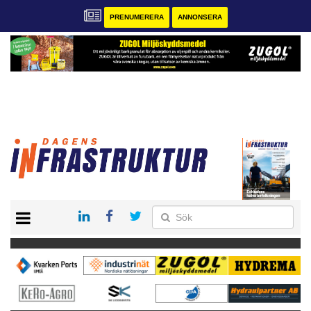
PRENUMERERA
ANNONSERA
START
KONTAKT
VÅRA ANDRA MAGASIN
PRENUMERERA
ANNONSERA