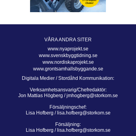
VÅRA ANDRA SITER
www.nyaprojekt.se
www.svenskbyggtidning.se
www.nordiskaprojekt.se
www.grontsamhallsbyggande.se
Digitala Medier / Stordåhd Kommunikation:
Verksamhetsansvarig/Chefredaktör:
Jon Mattias Högberg /
jmhogberg@storkom.se
Försäljningschef:
Lisa Hofberg /
lisa.hofberg@storkom.se
Försäljning:
Lisa Hofberg /
lisa.hofberg@storkom.se