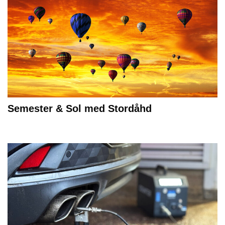
Semester & Sol med Stordåhd