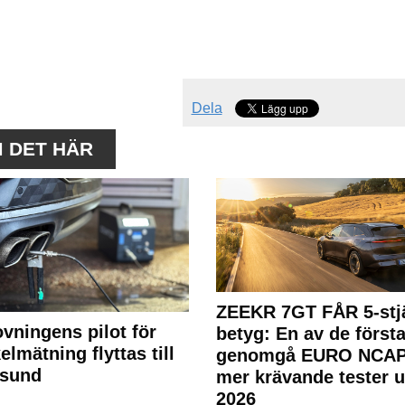
Dela
M DET HÄR
ZEEKR 7GT FÅR 5-stjä
ovningens pilot för
betyg: En av de första
elmätning flyttas till
genomgå EURO NCAP
rsund
mer krävande tester 
2026