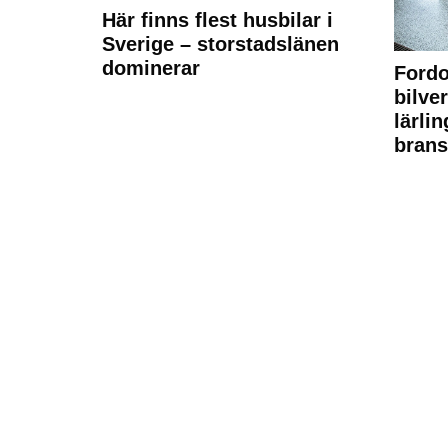
Här finns flest husbilar i
Sverige – storstadslänen
dominerar
Fordo
bilve
lärli
brans