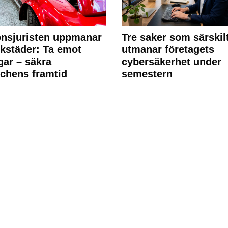
nsjuristen uppmanar
Tre saker som särskil
rkstäder: Ta emot
utmanar företagets
ngar – säkra
cybersäkerhet under
chens framtid
semestern