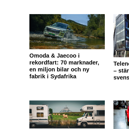
Omoda & Jaecoo i
rekordfart: 70 marknader,
Telen
en miljon bilar och ny
– stä
fabrik i Sydafrika
sven