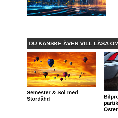
DU KANSKE ÄVEN VILL LÄSA O
Semester & Sol med
Bilpr
Stordåhd
partik
Öste