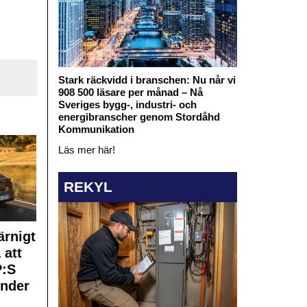
Stark räckvidd i branschen: Nu når vi
908 500 läsare per månad – Nå
Sveriges bygg-, industri- och
energibranscher genom Stordåhd
Kommunikation
Läs mer här!
REKYL
rnigt
 att
:S
under