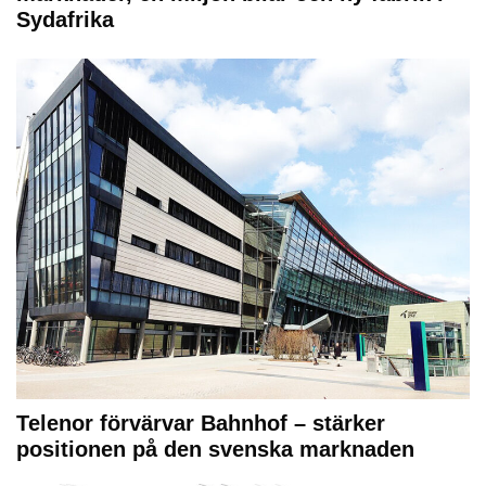
Sydafrika
Telenor förvärvar Bahnhof – stärker
positionen på den svenska marknaden