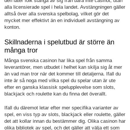
den låter folk stänga av sig från bara inte casinot, utan
alla licensierade spel i hela landet. Avstängningen gäller
alltså över alla svenska spelbolag, vilket gör det
mycket mer effektivt än en individuell avstängning av
konton.
Skillnaderna i spelutbud är större än
många tror
Många svenska casinon har lika spel från samma
leverantörer, men utbudet i helhet kan skilja sig åt mer
än vad man tror när det kommer till detaljerna. Ifall du
inte är så noga med vilka spel du spelar utan är ute
efter en ganska klassisk spelupplevelse som slots,
blackjack och roulette kan du finna det överallt.
Ifall du däremot letar efter mer specifika varianter av
spel, en viss typ av slots, blackjack eller roulette, gäller
det att kollar innan du bestämmer dig. Olika casinon har
olika bibliotek av spel, och det gäller att välja ett som