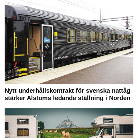
Nytt underhållskontrakt för svenska nattåg
stärker Alstoms ledande ställning i Norden