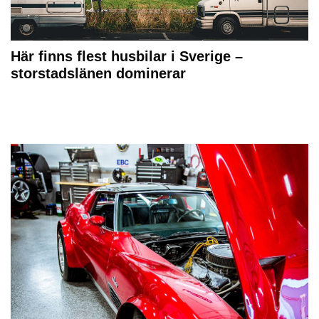
Här finns flest husbilar i Sverige –
storstadslänen dominerar