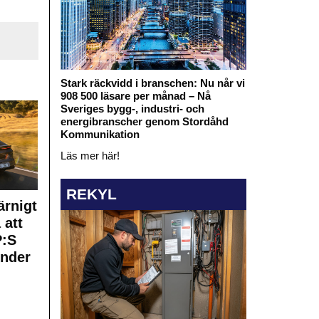
Stark räckvidd i branschen: Nu når vi
908 500 läsare per månad – Nå
Sveriges bygg-, industri- och
energibranscher genom Stordåhd
Kommunikation
Läs mer här!
REKYL
rnigt
 att
:S
under