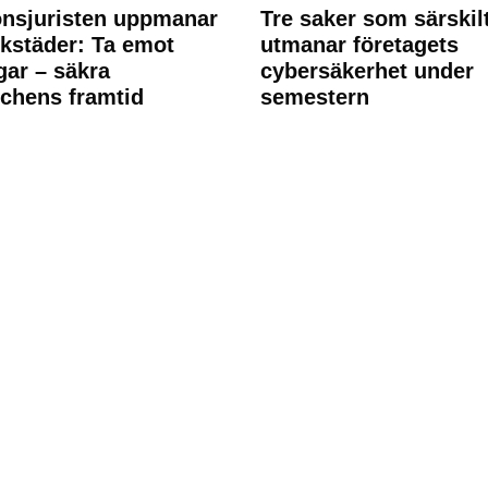
nsjuristen uppmanar
Tre saker som särskil
rkstäder: Ta emot
utmanar företagets
ngar – säkra
cybersäkerhet under
chens framtid
semestern