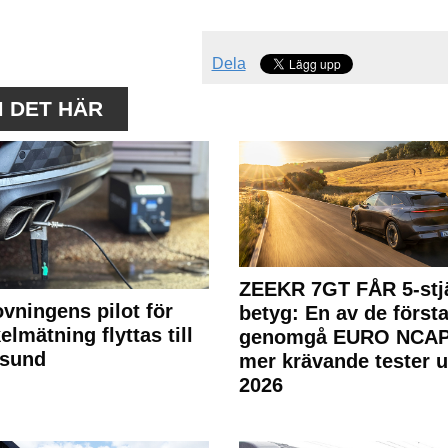
Dela
M DET HÄR
ZEEKR 7GT FÅR 5-stjä
ovningens pilot för
betyg: En av de första
elmätning flyttas till
genomgå EURO NCAP
rsund
mer krävande tester 
2026