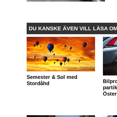
DU KANSKE ÄVEN VILL LÄSA O
Semester & Sol med
Bilpr
Stordåhd
partik
Öste