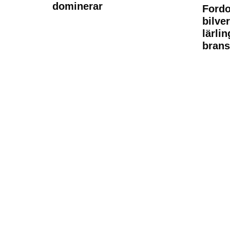
dominerar
Fordo
bilve
lärli
brans