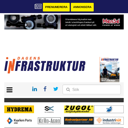
PRENUMERERA
ANNONSERA
START
KONTAKT
VÅRA ANDRA MAGASIN
PRENUMERERA
ANNONSERA