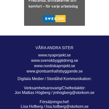
VÅRA ANDRA SITER
www.nyaprojekt.se
www.svenskbyggtidning.se
www.nordiskaprojekt.se
www.grontsamhallsbyggande.se
Digitala Medier / Stordåhd Kommunikation:
Verksamhetsansvarig/Chefredaktör:
Jon Mattias Högberg /
jmhogberg@storkom.se
Försäljningschef:
Lisa Hofberg /
lisa.hofberg@storkom.se