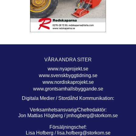
VÅRA ANDRA SITER
www.nyaprojekt.se
www.svenskbyggtidning.se
www.nordiskaprojekt.se
www.grontsamhallsbyggande.se
Digitala Medier / Stordåhd Kommunikation:
Verksamhetsansvarig/Chefredaktör:
Jon Mattias Högberg /
jmhogberg@storkom.se
Försäljningschef:
Lisa Hofberg /
lisa.hofberg@storkom.se