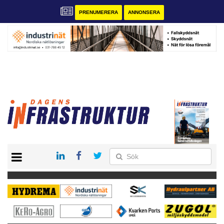
PRENUMERERA
ANNONSERA
START
KONTAKT
VÅRA ANDRA MAGASIN
PRENUMERERA
ANNONSERA