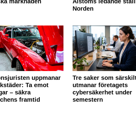
ska marknaden
Alstoms ledande ställ
Norden
nsjuristen uppmanar
Tre saker som särskil
rkstäder: Ta emot
utmanar företagets
ngar – säkra
cybersäkerhet under
chens framtid
semestern