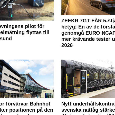
ZEEKR 7GT FÅR 5-stjä
ovningens pilot för
betyg: En av de första
elmätning flyttas till
genomgå EURO NCAP
rsund
mer krävande tester 
2026
or förvärvar Bahnhof
Nytt underhållskontra
rker positionen på den
svenska nattåg stärke