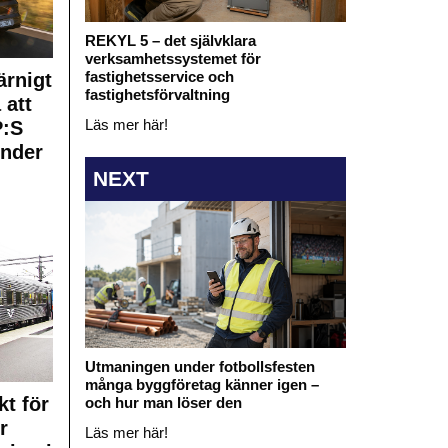
REKYL 5 – det självklara
verksamhetssystemet för
fastighetsservice och
rnigt
fastighetsförvaltning
 att
Läs mer här!
:S
under
NEXT
Utmaningen under fotbollsfesten
många byggföretag känner igen –
kt för
och hur man löser den
r
Läs mer här!