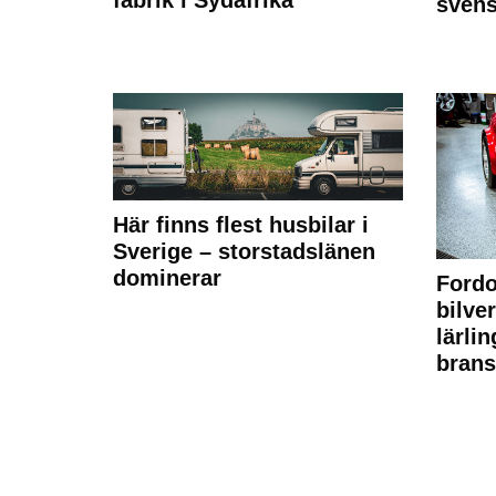
sven
Här finns flest husbilar i
Sverige – storstadslänen
dominerar
Fordo
bilve
lärli
brans