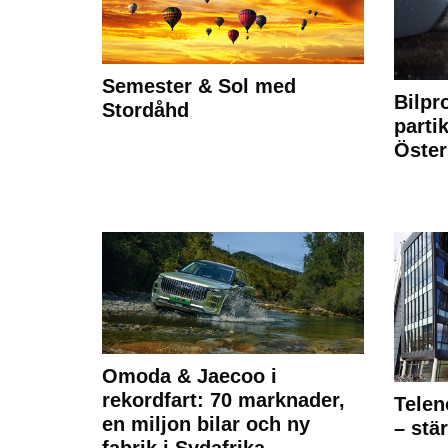
Semester & Sol med
Bilpr
Stordåhd
partik
Öste
Omoda & Jaecoo i
rekordfart: 70 marknader,
Telen
en miljon bilar och ny
– stä
fabrik i Sydafrika