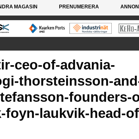
NDRA MAGASIN
PRENUMERERA
ANNON
tir-ceo-of-advania-
ogi-thorsteinsson-and
stefansson-founders-o
-foyn-laukvik-head-of