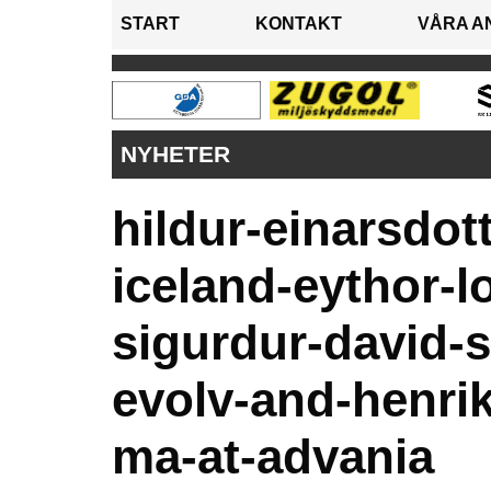
START
KONTAKT
VÅRA A
NYHETER
hildur-einarsdot
iceland-eythor-l
sigurdur-david-
evolv-and-henrik
ma-at-advania