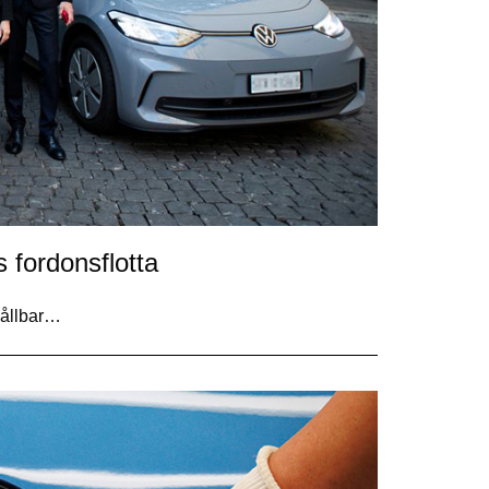
 fordonsflotta
hållbar…