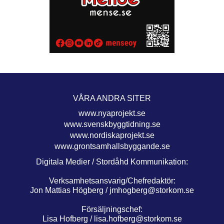
VÅRA ANDRA SITER
www.nyaprojekt.se
www.svenskbyggtidning.se
www.nordiskaprojekt.se
www.grontsamhallsbyggande.se
Digitala Medier / Stordåhd Kommunikation:
Verksamhetsansvarig/Chefredaktör:
Jon Mattias Högberg /
jmhogberg@storkom.se
Försäljningschef:
Lisa Hofberg /
lisa.hofberg@storkom.se