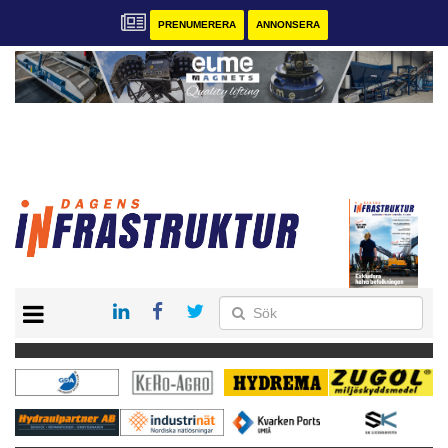
PRENUMERERA
ANNONSERA
START
KONTAKT
VÅRA ANDRA MAGASIN
PRENUMERERA
ANNONSERA