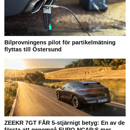
Bilprovningens pilot för partikelmätning
flyttas till Östersund
ZEEKR 7GT FÅR 5-stjärnigt betyg: En av de
första att genomgå EURO NCAP:S mer