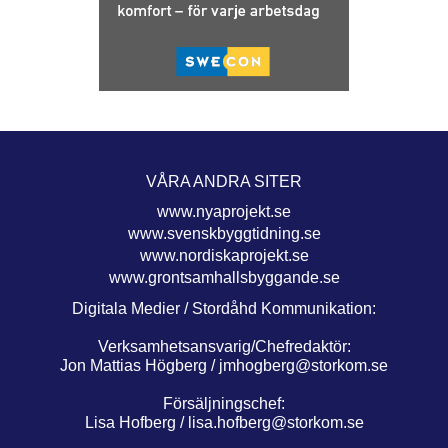
VÅRA ANDRA SITER
www.nyaprojekt.se
www.svenskbyggtidning.se
www.nordiskaprojekt.se
www.grontsamhallsbyggande.se
Digitala Medier / Stordåhd Kommunikation:
Verksamhetsansvarig/Chefredaktör:
Jon Mattias Högberg /
jmhogberg@storkom.se
Försäljningschef:
Lisa Hofberg /
lisa.hofberg@storkom.se