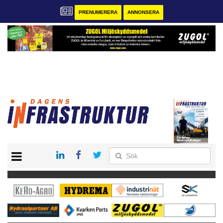
PRENUMERERA
ANNONSERA
START
KONTAKT
VÅRA ANDRA MAGASIN
PRENUMERERA
ANNONSERA