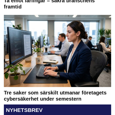
Ta emot lärlingar – säkra branschens
framtid
Tre saker som särskilt utmanar företagets
cybersäkerhet under semestern
NYHETSBREV