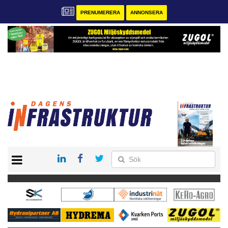
PRENUMERERA
ANNONSERA
START
KONTAKT
VÅRA ANDRA MAGASIN
PRENUMERERA
ANNONSERA