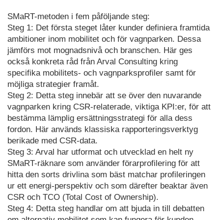
SMaRT-metoden i fem påföljande steg:
Steg 1: Det första steget låter kunder definiera framtida
ambitioner inom mobilitet och för vagnparken. Dessa
jämförs mot mognadsnivå och branschen. Här ges
också konkreta råd från Arval Consulting kring
specifika mobilitets- och vagnparksprofiler samt för
möjliga strategier framåt.
Steg 2: Detta steg innebär att se över den nuvarande
vagnparken kring CSR-relaterade, viktiga KPI:er, för att
bestämma lämplig ersättningsstrategi för alla dess
fordon. Här används klassiska rapporteringsverktyg
berikade med CSR-data.
Steg 3: Arval har utformat och utvecklad en helt ny
SMaRT-räknare som använder förarprofilering för att
hitta den sorts drivlina som bäst matchar profileringen
ur ett energi-perspektiv och som därefter beaktar även
CSR och TCO (Total Cost of Ownership).
Steg 4: Detta steg handlar om att bjuda in till debatten
om alternativ mobilitet som kan fungera för kunden,