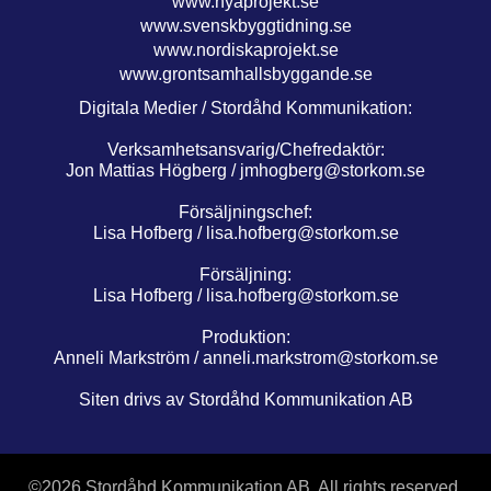
www.nyaprojekt.se
www.svenskbyggtidning.se
www.nordiskaprojekt.se
www.grontsamhallsbyggande.se
Digitala Medier / Stordåhd Kommunikation:
Verksamhetsansvarig/Chefredaktör:
Jon Mattias Högberg /
jmhogberg@storkom.se
Försäljningschef:
Lisa Hofberg /
lisa.hofberg@storkom.se
Försäljning:
Lisa Hofberg /
lisa.hofberg@storkom.se
Produktion:
Anneli Markström /
anneli.markstrom@storkom.se
Siten drivs av Stordåhd Kommunikation AB
©
2026 Stordåhd Kommunikation AB, All rights reserved.