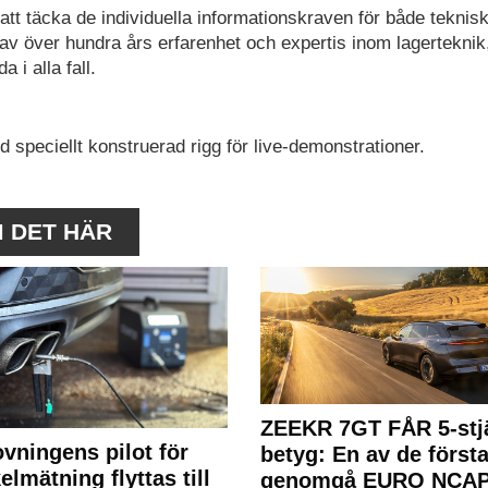
 att täcka de individuella informationskraven för både teknis
v över hundra års erfarenhet och expertis inom lagerteknik,
 i alla fall.
speciellt konstruerad rigg för live-demonstrationer.
M DET HÄR
ZEEKR 7GT FÅR 5-stjä
ovningens pilot för
betyg: En av de första
elmätning flyttas till
genomgå EURO NCAP