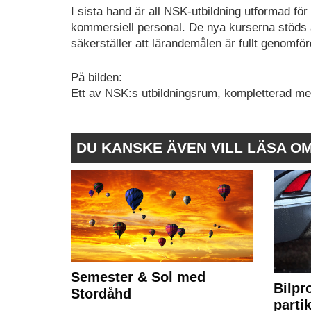
I sista hand är all NSK-utbildning utformad för
kommersiell personal. De nya kurserna stöds a
säkerställer att lärandemålen är fullt genomförda
På bilden:
Ett av NSK:s utbildningsrum, kompletterad med 
DU KANSKE ÄVEN VILL LÄSA O
Semester & Sol med
Bilpr
Stordåhd
partik