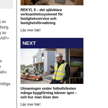
REKYL 5 – det självklara
verksamhetssystemet för
fastighetsservice och
g av
fastighetsförvaltning
lburg,
Läs mer här!
g av
 AIP+
NEXT
a
m
ativ.
ntliga
Utmaningen under fotbollsfesten
många byggföretag känner igen –
och hur man löser den
Läs mer här!