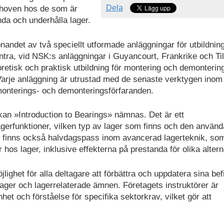
Dela
ehoven hos de som är
nda och underhålla lager.
andet av två speciellt utformade anläggningar för utbildnin
entra, vid NSK:s anläggningar i Guyancourt, Frankrike och Ti
retisk och praktisk utbildning för montering och demonterin
Varje anläggning är utrustad med de senaste verktygen inom
 monterings- och demonteringsförfaranden.
kan »Introduction to Bearings» nämnas. Det är ett
gerfunktioner, vilken typ av lager som finns och den använd
t finns också halvdagspass inom avancerad lagerteknik, so
os lager, inklusive effekterna på prestanda för olika altern
ighet för alla deltagare att förbättra och uppdatera sina befi
lager och lagerrelaterade ämnen. Företagets instruktörer är
het och förståelse för specifika sektorkrav, vilket gör att