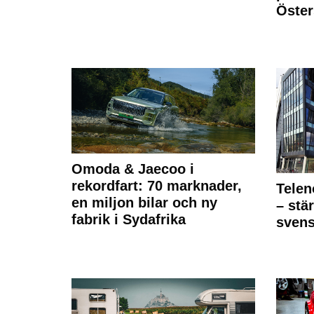
Öste
Omoda & Jaecoo i
rekordfart: 70 marknader,
Telen
en miljon bilar och ny
– stä
fabrik i Sydafrika
sven