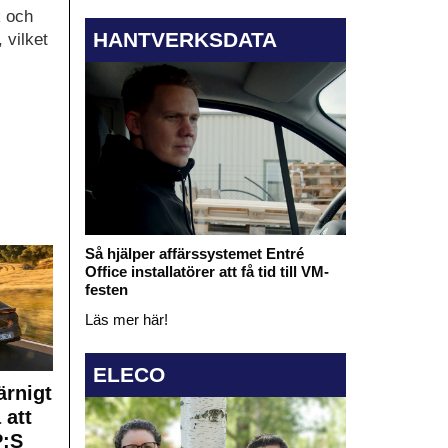
k och
HANTVERKSDATA
 vilket
Så hjälper affärssystemet Entré
Office installatörer att få tid till VM-
festen
Läs mer här!
ELECO
rnigt
 att
:S