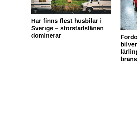
Här finns flest husbilar i
Sverige – storstadslänen
dominerar
Fordo
bilve
lärli
brans