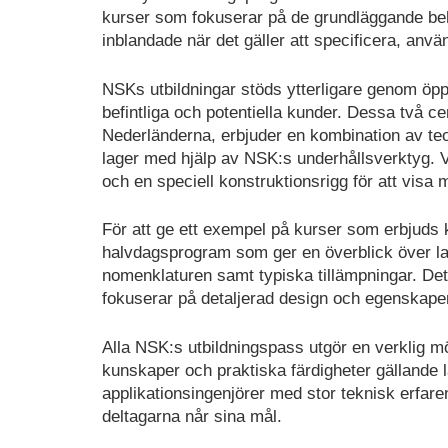
kurser som fokuserar på de grundläggande b
inblandade när det gäller att specificera, anvä
NSKs utbildningar stöds ytterligare genom öppn
befintliga och potentiella kunder. Dessa två c
Nederländerna, erbjuder en kombination av teo
lager med hjälp av NSK:s underhållsverktyg. 
och en speciell konstruktionsrigg för att visa
För att ge ett exempel på kurser som erbjuds 
halvdagsprogram som ger en överblick över la
nomenklaturen samt typiska tillämpningar. De
fokuserar på detaljerad design och egenskaper h
Alla NSK:s utbildningspass utgör en verklig möjl
kunskaper och praktiska färdigheter gällande 
applikationsingenjörer med stor teknisk erfaren
deltagarna når sina mål.