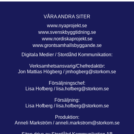
VÅRA ANDRA SITER
www.nyaprojekt.se
www.svenskbyggtidning.se
www.nordiskaprojekt.se
www.grontsamhallsbyggande.se
Digitala Medier / Stordåhd Kommunikation:
Verksamhetsansvarig/Chefredaktör:
Jon Mattias Högberg /
jmhogberg@storkom.se
Försäljningschef:
Lisa Hofberg /
lisa.hofberg@storkom.se
Försäljning:
Lisa Hofberg /
lisa.hofberg@storkom.se
Produktion:
Anneli Markström /
anneli.markstrom@storkom.se