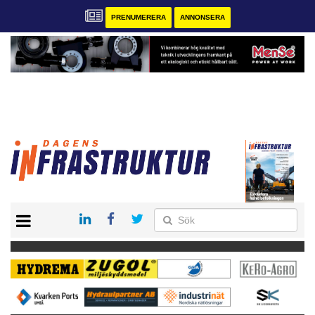
PRENUMERERA
ANNONSERA
START
KONTAKT
VÅRA ANDRA MAGASIN
PRENUMERERA
ANNONSERA