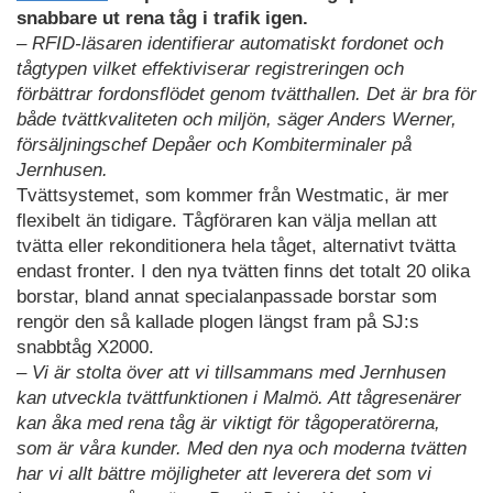
snabbare ut rena tåg i trafik igen.
– RFID-läsaren identifierar automatiskt fordonet och
tågtypen vilket effektiviserar registreringen och
förbättrar fordonsflödet genom tvätthallen. Det är bra för
både tvättkvaliteten och miljön, säger Anders Werner,
försäljningschef Depåer och Kombiterminaler på
Jernhusen.
Tvättsystemet, som kommer från Westmatic, är mer
flexibelt än tidigare. Tågföraren kan välja mellan att
tvätta eller rekonditionera hela tåget, alternativt tvätta
endast fronter. I den nya tvätten finns det totalt 20 olika
borstar, bland annat specialanpassade borstar som
rengör den så kallade plogen längst fram på SJ:s
snabbtåg X2000.
– Vi är stolta över att vi tillsammans med Jernhusen
kan utveckla tvättfunktionen i Malmö. Att tågresenärer
kan åka med rena tåg är viktigt för tågoperatörerna,
som är våra kunder. Med den nya och moderna tvätten
har vi allt bättre möjligheter att leverera det som vi