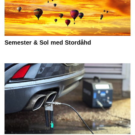
Semester & Sol med Stordåhd