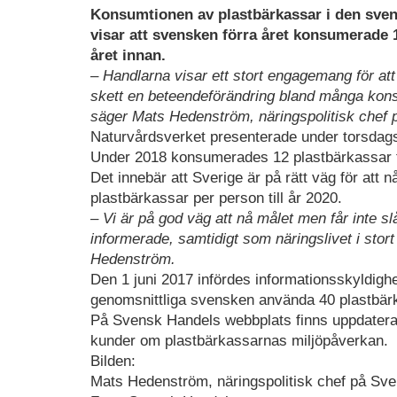
Konsumtionen av plastbärkassar i den svens
visar att svensken förra året konsumerade
året innan.
– Handlarna visar ett stort engagemang för a
skett en beteendeförändring bland många konsu
säger Mats Hedenström, näringspolitisk chef
Naturvårdsverket presenterade under torsdags
Under 2018 konsumerades 12 plastbärkassar fä
Det innebär att Sverige är på rätt väg för att 
plastbärkassar per person till år 2020.
– Vi är på god väg att nå målet men får inte slå
informerade, samtidigt som näringslivet i stor
Hedenström.
Den 1 juni 2017 infördes informationsskyldighe
genomsnittliga svensken använda 40 plastbärk
På Svensk Handels webbplats finns uppdaterad
kunder om plastbärkassarnas miljöpåverkan.
Bilden:
Mats Hedenström, näringspolitisk chef på Sv