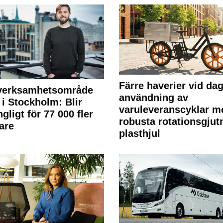
Färre haverier vid dag
 verksamhetsområde
användning av
 i Stockholm: Blir
varuleveranscyklar m
ngligt för 77 000 fler
robusta rotationsgjut
are
plasthjul