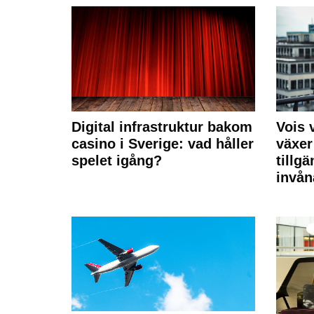
Digital infrastruktur bakom
Vois
casino i Sverige: vad håller
växer
spelet igång?
tillgä
invån