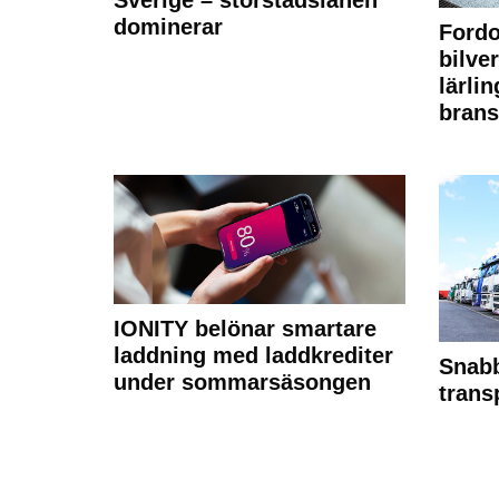
Sverige – storstadslänen
dominerar
Fordo
bilve
lärli
brans
IONITY belönar smartare
laddning med laddkrediter
Snabb
under sommarsäsongen
trans