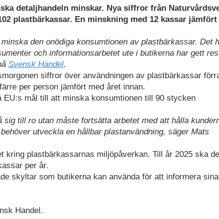
ka detaljhandeln minskar. Nya siffror från Naturvårdsv
 102 plastbärkassar. En minskning med 12 kassar jämför
tt minska den onödiga konsumtionen av plastbärkassar. Det 
menter och informationsarbetet ute i butikerna har gett resu
 på
Svensk Handel
.
morgonen siffror över användningen av plastbärkassar förra
rre per person jämfört med året innan.
nå EU:s mål till att minska konsumtionen till 90 stycken
 sig till ro utan måste fortsätta arbetet med att hålla kunder
t behöver utveckla en hållbar plastanvändning, säger Mats
t kring plastbärkassarnas miljöpåverkan. Till år 2025 ska d
assar per år.
e skyltar som butikerna kan använda för att informera sina
ensk Handel.