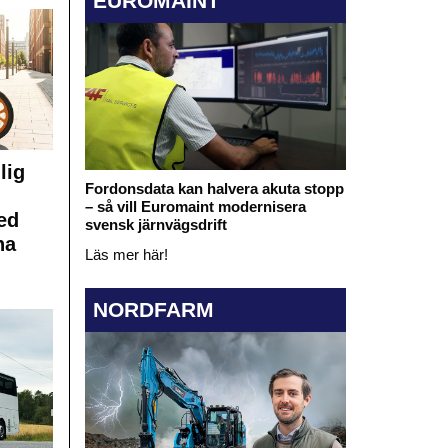
EUROMAINT
lig
Fordonsdata kan halvera akuta stopp
– så vill Euromaint modernisera
ed
svensk järnvägsdrift
na
Läs mer här!
NORDFARM