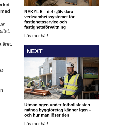
erket
t med
REKYL 5 – det självklara
verksamhetssystemet för
fastighetsservice och
har
fastighetsförvaltning
ltat,
Läs mer här!
 året.
NEXT
na
en
Utmaningen under fotbollsfesten
många byggföretag känner igen –
och hur man löser den
Läs mer här!