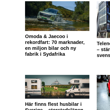
Omoda & Jaecoo i
rekordfart: 70 marknader,
Telen
en miljon bilar och ny
– stä
fabrik i Sydafrika
sven
Här finns flest husbilar i