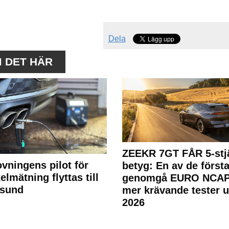
Dela
M DET HÄR
ZEEKR 7GT FÅR 5-stjä
ovningens pilot för
betyg: En av de första
elmätning flyttas till
genomgå EURO NCAP
rsund
mer krävande tester 
2026