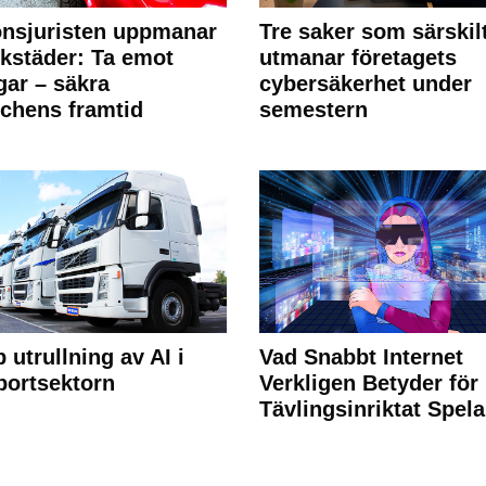
nsjuristen uppmanar
Tre saker som särskil
rkstäder: Ta emot
utmanar företagets
ngar – säkra
cybersäkerhet under
chens framtid
semestern
 utrullning av AI i
Vad Snabbt Internet
portsektorn
Verkligen Betyder för
Tävlingsinriktat Spel