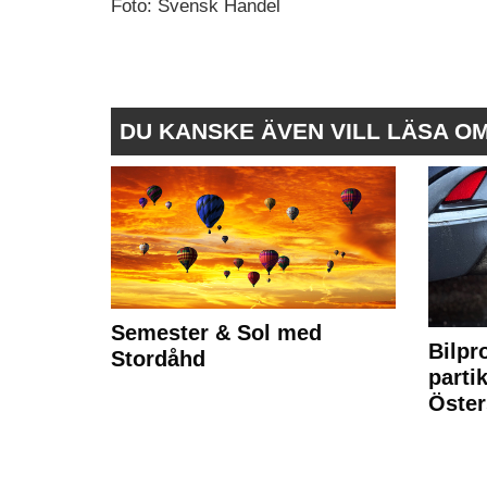
Foto: Svensk Handel
DU KANSKE ÄVEN VILL LÄSA O
Semester & Sol med
Bilpr
Stordåhd
partik
Öste