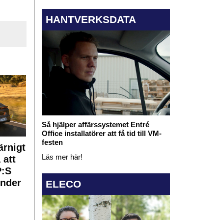
HANTVERKSDATA
Så hjälper affärssystemet Entré
Office installatörer att få tid till VM-
festen
rnigt
Läs mer här!
 att
:S
under
ELECO