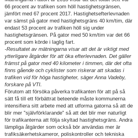
66 procent av trafiken som höll hastighetsgränsen,
jämfört med 67 procent 2017. Hastighetsefterlevnaden
var sämst på gator med hastighetsgräns 40 km/tim, där
endast 53 procent av trafiken höll sig under
hastighetsgränsen. På gator med 50 km/tim var det 66
procent som körde i laglig fart.
-Resultatet av mätningarna visar att det är viktigt med
ytterligare åtgärder för att öka efterlevnaden. Det gäller
främst på gator med 40 kilometer i timmen, där det ofta
finns gående och cyklister som riskerar att skadas i
trafiken vid för höga hastigheter, säger Anna Vadeby,
forskare på VTI.
Förutom att försöka påverka trafikanten för att på så
sätt få till ett förbättrat beteende måste kommunerna
intensifiera sitt arbete med att utforma gatorna så att de
blir mer ”självförklarande” så att det blir mer naturligt
för trafikanterna att följa skyltad hastighetsgräns. Andra
lämpliga åtgärder som också bör användas mer är
trafiksäkerhetskameror, poliskontroller och tekniska