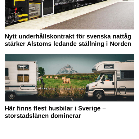
Nytt underhållskontrakt för svenska nattåg
stärker Alstoms ledande ställning i Norden
Här finns flest husbilar i Sverige –
storstadslänen dominerar