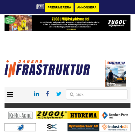
PRENUMERERA
ANNONSERA
START
KONTAKT
VÅRA ANDRA MAGASIN
PRENUMERERA
ANNONSERA