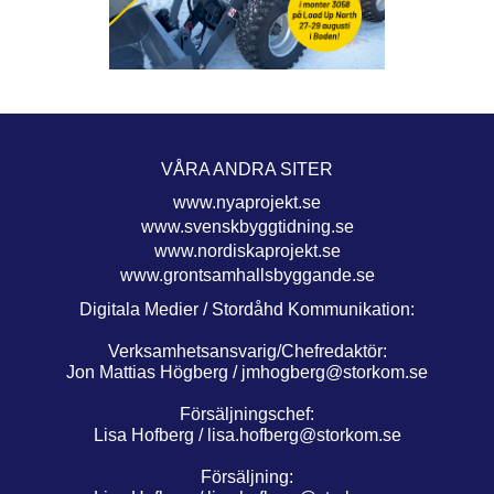
VÅRA ANDRA SITER
www.nyaprojekt.se
www.svenskbyggtidning.se
www.nordiskaprojekt.se
www.grontsamhallsbyggande.se
Digitala Medier / Stordåhd Kommunikation:
Verksamhetsansvarig/Chefredaktör:
Jon Mattias Högberg /
jmhogberg@storkom.se
Försäljningschef:
Lisa Hofberg /
lisa.hofberg@storkom.se
Försäljning: