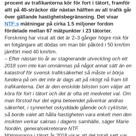
procent av trafikanterna kör för fort i tätort, framför
allt på 40-sträckor där nästan hälften av all trafik går
över gällande hastighetsbegränsning. Det visar
NTF:s
mätningar på cirka 1.5 miljoner fordon
fördelade mellan 67 mätpunkter i 23 tätorter.
Forskning har visat att det är 2–3 gånger högre risk för
en fotgängare att dödas om man blir påkörd i 50 km/tim
jämfört med 40 km/tim.
– Efter nästan tio år av stagnerande utveckling och ett
2018 som inte kan omnämnas på något annat sätt än en
katastrof för svensk trafiksäkerhet så måste vi börja
fundera på om det inte är dags att på riktigt nå fram till
trafikanterna. Det är den enskilde bilisten som väljer att
köra för fort i tätort och det är ofta ett medvetet val. Om
man förstod hur det egna beteendet påverkar andras
säkerhet, i synnerhet oskyddade gående och cyklister,
så borde valet att hålla hastigheten vara enkelt men den
insikten verkar saknas i dagens samhälle, säger Marie
Nordén, generalsekreterare NTF.
Mätningarna i tätort år 2018 visar att det totalt sett var